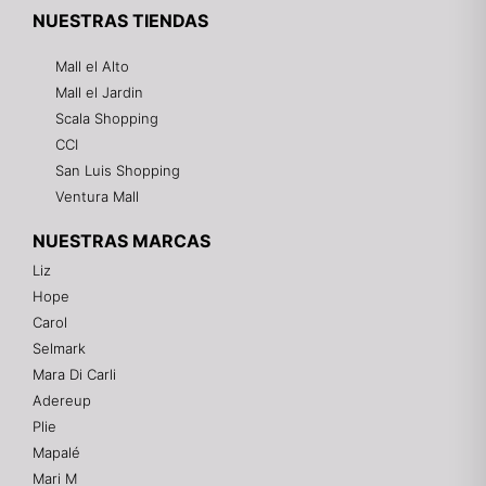
NUESTRAS TIENDAS
Mall el Alto
Mall el Jardin
Scala Shopping
CCI
San Luis Shopping
Ventura Mall
NUESTRAS MARCAS
Liz
Hope
Mixtwo - Lencería y Ropa Interior
Carol
En línea
Selmark
Mara Di Carli
Adereup
¡Hola! 👋
Plie
Gracias por visitarnos. Te asesoramos
Mapalé
personalmente con tu compra: tallas, envíos y
pagos.
Mari M