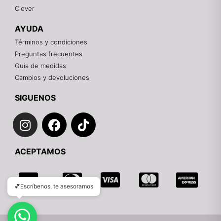
Clever
Recuerda: 10% de descuento en tu primera compra
🎁
AYUDA
Contáctanos por el canal que prefieras 💕
Términos y condiciones
Preguntas frecuentes
WhatsApp
Guía de medidas
Cambios y devoluciones
Instagram
SIGUENOS
I
F
T
Teléfono
n
a
i
s
c
k
Email
ACEPTAMOS
t
e
t
a
b
o
g
o
k
💕Escríbenos, te asesoramos
r
o
a
k
m