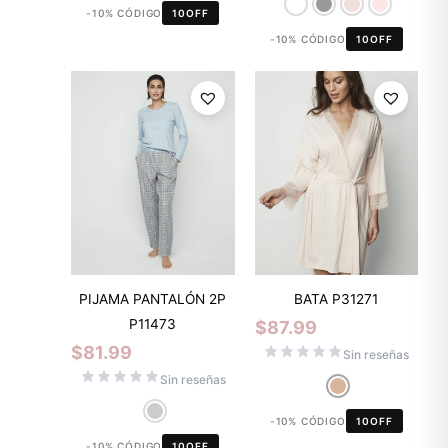
-10% CÓDIGO
10OFF
-10% CÓDIGO
10OFF
PIJAMA PANTALÓN 2P
BATA P31271
P11473
$
87.99
$
81.99
Sin reseñas
Sin reseñas
-10% CÓDIGO
10OFF
-10% CÓDIGO
10OFF