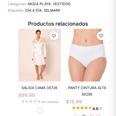
Categorías:
MODA PLAYA
,
VESTIDOS
Etiquetas:
DÍA A DÍA
,
SELMARK
Productos relacionados
SALIDA CAMA 35726
PANTY CINTURA ALTA
50256
$
99.99
$
15.99
Sin reseñas
4.5
(1)