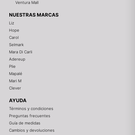
Ventura Mall
NUESTRAS MARCAS
Liz
Hope
Mixtwo - Lencería y Ropa Interior
Carol
En línea
Selmark
Mara Di Carli
Adereup
¡Hola! 👋
Plie
Gracias por visitarnos. Te asesoramos
Mapalé
personalmente con tu compra: tallas, envíos y
pagos.
Mari M
Clever
Recuerda: 10% de descuento en tu primera compra
🎁
AYUDA
Contáctanos por el canal que prefieras 💕
Términos y condiciones
Preguntas frecuentes
WhatsApp
Guía de medidas
Cambios y devoluciones