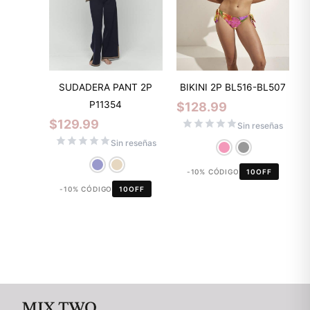
SUDADERA PANT 2P
BIKINI 2P BL516-BL507
P11354
$
128.99
$
129.99
Sin reseñas
Sin reseñas
-10% CÓDIGO
10OFF
-10% CÓDIGO
10OFF