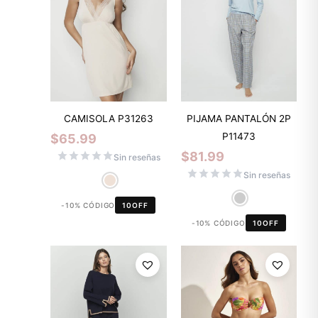
CAMISOLA P31263
PIJAMA PANTALÓN 2P
P11473
$
65.99
$
81.99
Sin reseñas
Sin reseñas
-10% CÓDIGO
10OFF
-10% CÓDIGO
10OFF