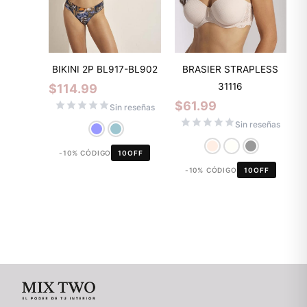
BIKINI 2P BL917-BL902
BRASIER STRAPLESS
31116
$
114.99
$
61.99
Sin reseñas
Sin reseñas
-10% CÓDIGO
10OFF
-10% CÓDIGO
10OFF