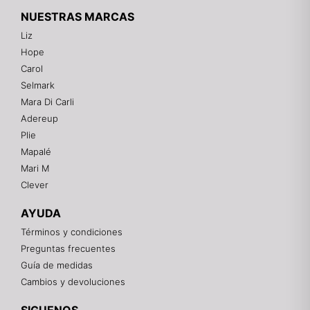
NUESTRAS MARCAS
Liz
Hope
Mixtwo - Lencería y Ropa Interior
Carol
En línea
Selmark
Mara Di Carli
Adereup
¡Hola! 👋
Plie
Gracias por visitarnos. Te asesoramos
Mapalé
personalmente con tu compra: tallas, envíos y
pagos.
Mari M
Clever
Recuerda: 10% de descuento en tu primera compra
🎁
AYUDA
Contáctanos por el canal que prefieras 💕
Términos y condiciones
Preguntas frecuentes
WhatsApp
Guía de medidas
Cambios y devoluciones
Instagram