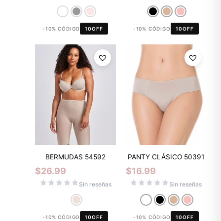
-10% CÓDIGO
10OFF
-10% CÓDIGO
10OFF
BERMUDAS 54592
PANTY CLÁSICO 50391
$
26.99
$
16.99
Sin reseñas
Sin reseñas
-10% CÓDIGO
10OFF
-10% CÓDIGO
10OFF