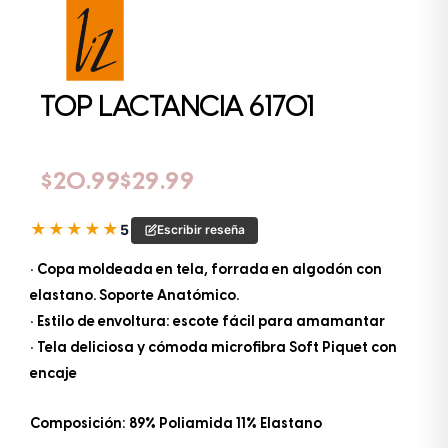
TOP LACTANCIA 61701
Rango de precios: desde $20.99 hasta $29.99
$
20.99
$
29.99
★
★
★
★
★
5
Escribir reseña
• Copa moldeada en tela, forrada en algodón con
elastano. Soporte Anatómico.
• Estilo de envoltura: escote fácil para amamantar
• Tela deliciosa y cómoda microfibra Soft Piquet con
encaje
Composición: 89% Poliamida 11% Elastano