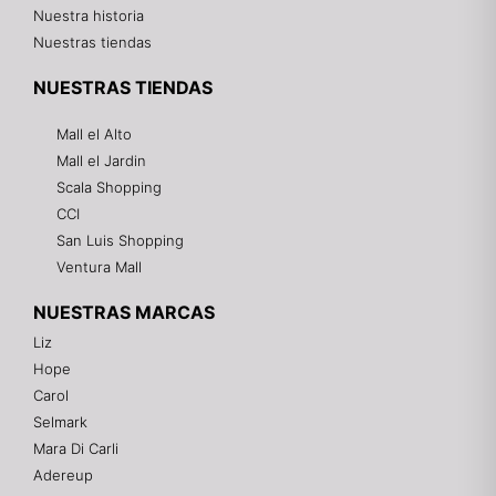
Nuestra historia
Nuestras tiendas
NUESTRAS TIENDAS
Mall el Alto
Mall el Jardin
Scala Shopping
CCI
San Luis Shopping
Ventura Mall
NUESTRAS MARCAS
Liz
Hope
Mixtwo - Lencería y Ropa Interior
Carol
En línea
Selmark
Mara Di Carli
Adereup
¡Hola! 👋