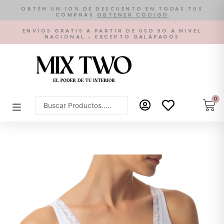
Ir
OBTÉN UN 10% DE DESCUENTO EN TODAS TUS
COMPRAS
OBTENER CÓDIGO
al
contenido
ENVÍOS GRATIS A PARTIR DE USD 50 A NIVEL
NACIONAL - EXCEPTO GALÁPAGOS
0
Car
Search
...