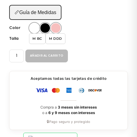
📏
Guía de Medidas
Color
M BC
M DDD
Talla
TOP
AÑADIR AL CARRITO
LACTANCIA
61701
cantidad
Aceptamos todas las tarjetas de crédito
Compra a
3 meses sin intereses
o a
6 y 9 meses con intereses
🔒
Pago seguro y protegido