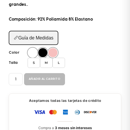
grandes..
Composición: 92% Poliamida 8% Elastano
📏
Guía de Medidas
Color
S
M
L
Talla
TOP
AÑADIR AL CARRITO
SUPER
LIGERO
51710
Aceptamos todas las tarjetas de crédito
cantidad
Compra a
3 meses sin intereses