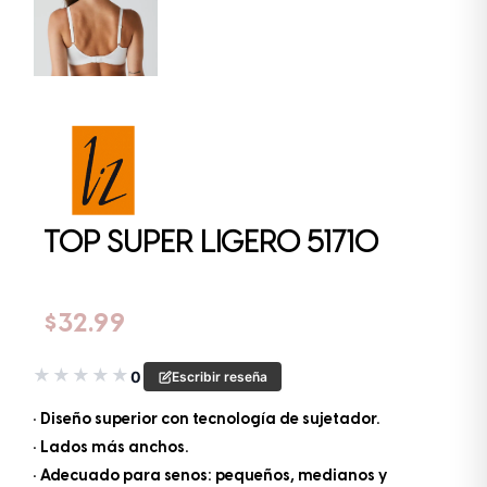
TOP SUPER LIGERO 51710
$
32.99
★
★
★
★
★
0
Escribir reseña
• Diseño superior con tecnología de sujetador.
• Lados más anchos.
• Adecuado para senos: pequeños, medianos y