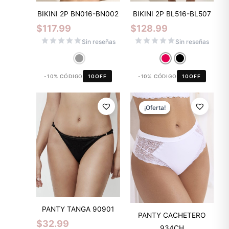
BIKINI 2P BN016-BN002
BIKINI 2P BL516-BL507
$
117.99
$
128.99
Sin reseñas
Sin reseñas
-10% CÓDIGO
10OFF
-10% CÓDIGO
10OFF
El
El
precio
precio
¡Oferta!
¡Oferta!
original
actual
era:
es:
$11.99.
$8.39.
PANTY TANGA 90901
PANTY CACHETERO
$
32.99
934CH