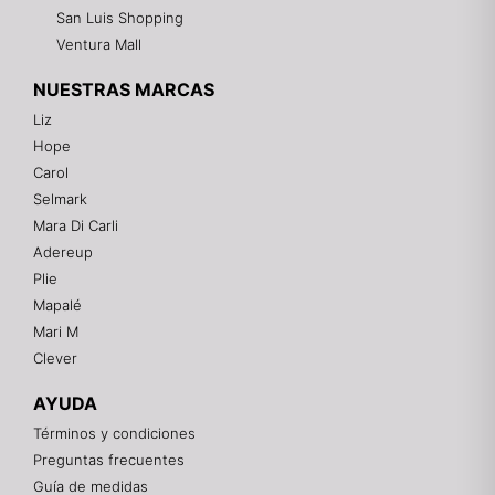
San Luis Shopping
Ventura Mall
NUESTRAS MARCAS
Liz
Hope
Mixtwo - Lencería y Ropa Interior
Carol
En línea
Selmark
Mara Di Carli
Adereup
¡Hola! 👋
Plie
Gracias por visitarnos. Te asesoramos
Mapalé
personalmente con tu compra: tallas, envíos y
pagos.
Mari M
Clever
Recuerda: 10% de descuento en tu primera compra
🎁
AYUDA
Contáctanos por el canal que prefieras 💕
Términos y condiciones
Preguntas frecuentes
WhatsApp
Guía de medidas