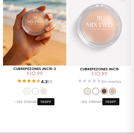
CUBREPEZONES JNC15-2
CUBREPEZONES JNC15
$
10.99
$
10.99
4.3
(1)
Sin reseñas
-10% CÓDIGO
10OFF
-10% CÓDIGO
10OFF