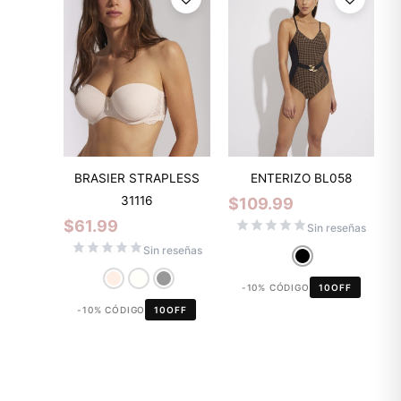
BRASIER STRAPLESS
ENTERIZO BL058
31116
$
109.99
$
61.99
Sin reseñas
Sin reseñas
-10% CÓDIGO
10OFF
-10% CÓDIGO
10OFF