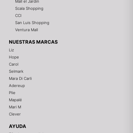
Mall el Jardin
Scala Shopping
CCI
San Luis Shopping
Ventura Mall
NUESTRAS MARCAS
Liz
Hope
Mixtwo - Lencería y Ropa Interior
Carol
En línea
Selmark
Mara Di Carli
Adereup
¡Hola! 👋
Plie
Gracias por visitarnos. Te asesoramos
Mapalé
personalmente con tu compra: tallas, envíos y
pagos.
Mari M
Clever
Recuerda: 10% de descuento en tu primera compra
🎁
AYUDA
Contáctanos por el canal que prefieras 💕