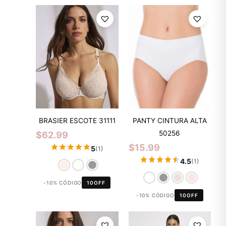
BRASIER ESCOTE 31111
PANTY CINTURA ALTA
50256
$
62.99
$
15.99
5
(1)
4.5
(1)
-10% CÓDIGO
10OFF
-10% CÓDIGO
10OFF