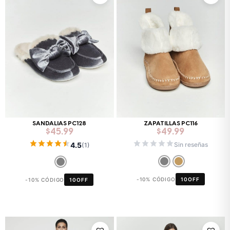
SANDALIAS PC128
ZAPATILLAS PC116
$
45.99
$
49.99
4.5
Sin reseñas
(1)
-10% CÓDIGO
10OFF
-10% CÓDIGO
10OFF