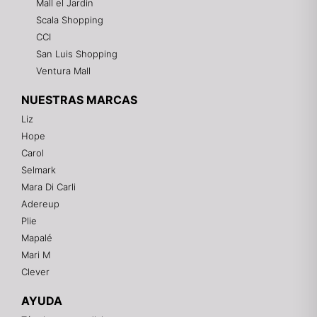
Mall el Jardin
Scala Shopping
CCI
San Luis Shopping
Ventura Mall
NUESTRAS MARCAS
Liz
Hope
Mixtwo - Lencería y Ropa Interior
Carol
En línea
Selmark
Mara Di Carli
Adereup
¡Hola! 👋
Plie
Gracias por visitarnos. Te asesoramos
Mapalé
personalmente con tu compra: tallas, envíos y
pagos.
Mari M
Clever
Recuerda: 10% de descuento en tu primera compra
🎁
AYUDA
Contáctanos por el canal que prefieras 💕