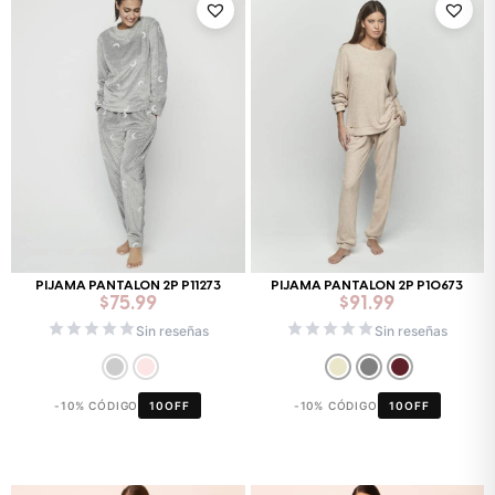
PIJAMA PANTALON 2P P11273
PIJAMA PANTALON 2P P10673
$
75.99
$
91.99
Sin reseñas
Sin reseñas
-10% CÓDIGO
10OFF
-10% CÓDIGO
10OFF