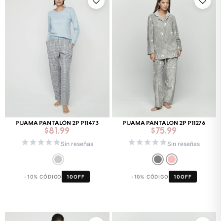
PIJAMA PANTALÓN 2P P11473
PIJAMA PANTALON 2P P11276
$
81.99
$
75.99
Sin reseñas
Sin reseñas
-10% CÓDIGO
10OFF
-10% CÓDIGO
10OFF