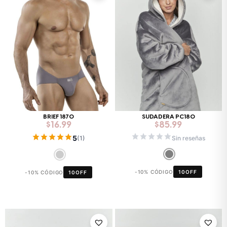
BRIEF 1870
SUDADERA PC180
$
16.99
$
85.99
5
Sin reseñas
(1)
-10% CÓDIGO
10OFF
-10% CÓDIGO
10OFF