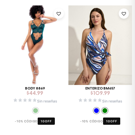
BODY 8869
ENTERIZO BM657
$
44.99
$
109.99
Sin reseñas
Sin reseñas
-10% CÓDIGO
10OFF
-10% CÓDIGO
10OFF