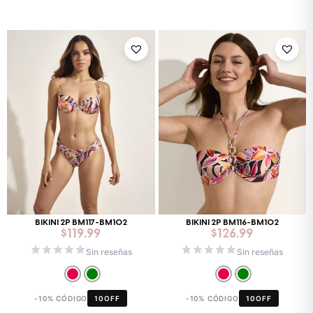
BIKINI 2P BM117-BM102
BIKINI 2P BM116-BM102
$
119.99
$
126.99
Sin reseñas
Sin reseñas
-10% CÓDIGO
10OFF
-10% CÓDIGO
10OFF