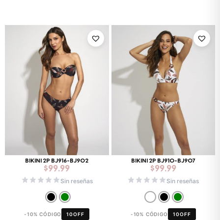
BIKINI 2P BJ916-BJ902
BIKINI 2P BJ910-BJ907
$
99.99
$
99.99
Sin reseñas
Sin reseñas
-10% CÓDIGO
10OFF
-10% CÓDIGO
10OFF