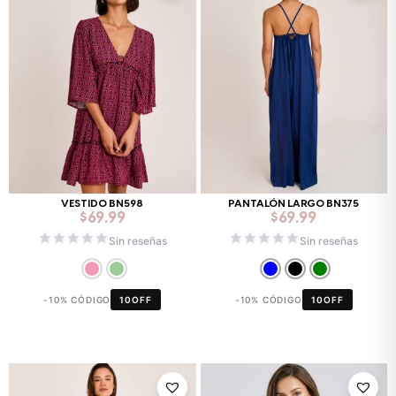
VESTIDO BN598
PANTALÓN LARGO BN375
$
69.99
$
69.99
Sin reseñas
Sin reseñas
-10% CÓDIGO
10OFF
-10% CÓDIGO
10OFF