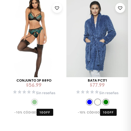
CONJUNTO 3P 8890
BATA PC171
$
56.99
$
77.99
Sin reseñas
Sin reseñas
-10% CÓDIGO
10OFF
-10% CÓDIGO
10OFF