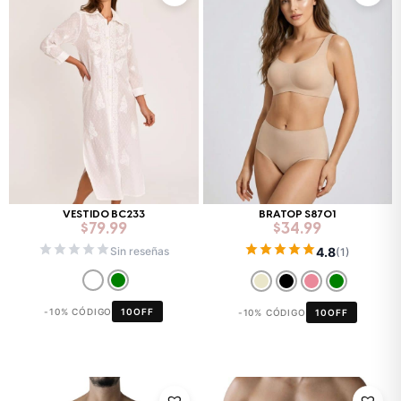
VESTIDO BC233
BRATOP S8701
$
79.99
$
34.99
4.8
Sin reseñas
(1)
-10% CÓDIGO
10OFF
-10% CÓDIGO
10OFF