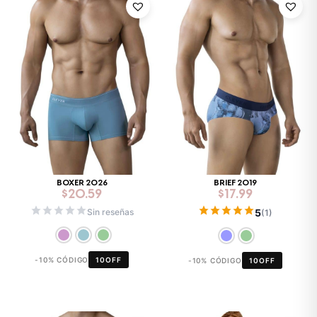
BOXER 2026
BRIEF 2019
$
20.59
$
17.99
5
Sin reseñas
(1)
-10% CÓDIGO
10OFF
-10% CÓDIGO
10OFF