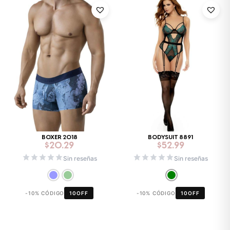
BOXER 2018
BODYSUIT 8891
$
20.29
$
52.99
Sin reseñas
Sin reseñas
-10% CÓDIGO
10OFF
-10% CÓDIGO
10OFF