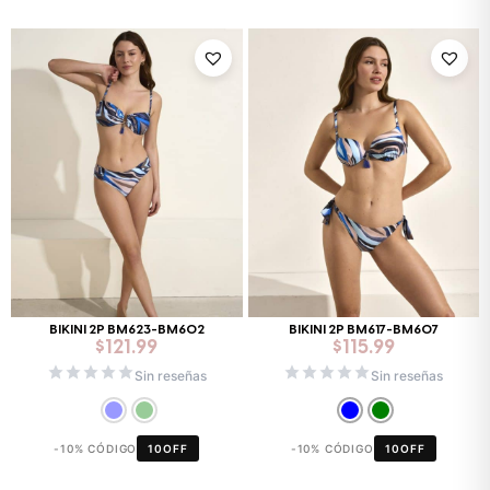
BIKINI 2P BM623-BM602
BIKINI 2P BM617-BM607
$
121.99
$
115.99
Sin reseñas
Sin reseñas
-10% CÓDIGO
10OFF
-10% CÓDIGO
10OFF