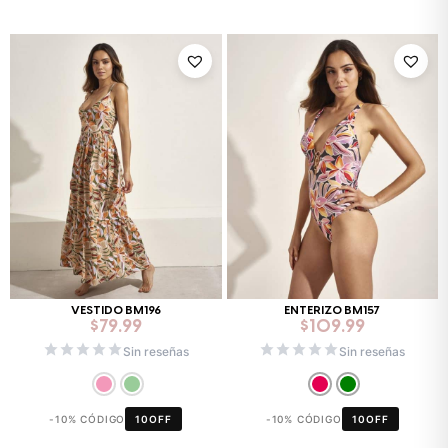
VESTIDO BM196
ENTERIZO BM157
$
79.99
$
109.99
Sin reseñas
Sin reseñas
-10% CÓDIGO
10OFF
-10% CÓDIGO
10OFF