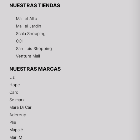
NUESTRAS TIENDAS
Mall el Alto
Mall el Jardin
Scala Shopping
CCI
San Luis Shopping
Ventura Mall
NUESTRAS MARCAS
Liz
Hope
Mixtwo - Lencería y Ropa Interior
Carol
En línea
Selmark
Mara Di Carli
Adereup
¡Hola! 👋
Plie
Gracias por visitarnos. Te asesoramos
Mapalé
personalmente con tu compra: tallas, envíos y
pagos.
Mari M