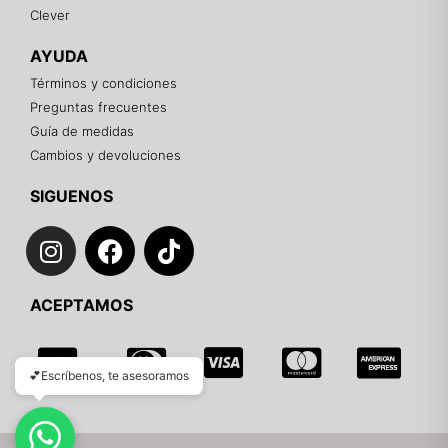
Clever
Recuerda: 10% de descuento en tu primera compra
🎁
AYUDA
Contáctanos por el canal que prefieras 💕
Términos y condiciones
Preguntas frecuentes
WhatsApp
Guía de medidas
Cambios y devoluciones
Instagram
SIGUENOS
I
F
T
Teléfono
n
a
i
s
c
k
Email
ACEPTAMOS
t
e
t
a
b
o
g
o
k
💕Escríbenos, te asesoramos
r
o
a
k
m