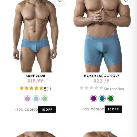
BRIEF 2028
BOXER LARGO 2027
$
18.99
$
22.79
5
Sin reseñas
(1)
-10% CÓDIGO
10OFF
-10% CÓDIGO
10OFF