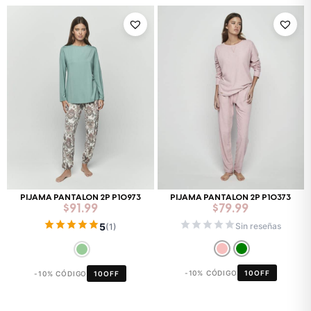
PIJAMA PANTALON 2P P10973
PIJAMA PANTALON 2P P10373
$
91.99
$
79.99
5
Sin reseñas
(1)
-10% CÓDIGO
10OFF
-10% CÓDIGO
10OFF