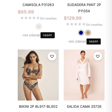
CAMISOLA P31263
SUDADERA PANT 2P
P11354
$
65.99
$
129.99
Sin reseñas
Sin reseñas
-10% CÓDIGO
10OFF
-10% CÓDIGO
10OFF
BIKINI 2P BL917-BL902
SALIDA CAMA 35726