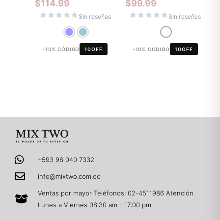
$
114.99
$
99.99
Sin reseñas
Sin reseñas
-10% CÓDIGO
10OFF
-10% CÓDIGO
10OFF
+593 98 040 7332
info@mixtwo.com.ec
Ventas por mayor Teléfonos: 02-4511986 Atención
Lunes a Viernes 08:30 am - 17:00 pm