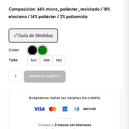
Composición: 66% micro_poliéster_reciclado / 18%
elastano / 14% poliéster / 2% poliamida
📏
Guía de Medidas
Color
34C
36B
36C
Talla
BIKINI
AÑADIR AL CARRITO
2P
BJ916-
BJ902
Aceptamos todas las tarjetas de crédito
cantidad
Compra a
3 meses sin intereses