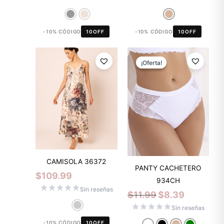
-10% CÓDIGO
10OFF
-10% CÓDIGO
10OFF
El
El
precio
precio
¡Oferta!
¡Oferta!
original
actual
era:
es:
$11.99.
$8.39.
CAMISOLA 36372
PANTY CACHETERO
$
109.99
934CH
Sin reseñas
$
11.99
$
8.39
Sin reseñas
-10% CÓDIGO
10OFF