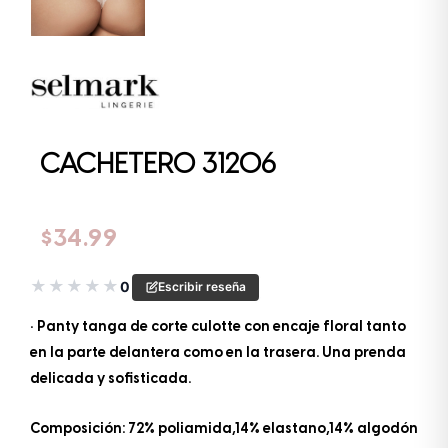
CACHETERO 31206
$
34.99
★
★
★
★
★
0
Escribir reseña
• Panty tanga de corte culotte con encaje floral tanto
en la parte delantera como en la trasera. Una prenda
delicada y sofisticada.
Composición: 72% poliamida,14% elastano,14% algodón