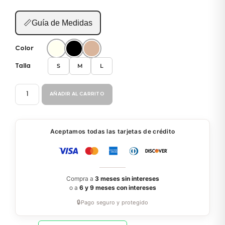
📏
Guía de Medidas
Color
S
M
L
Talla
CACHETERO
AÑADIR AL CARRITO
31206
cantidad
Aceptamos todas las tarjetas de crédito
Compra a
3 meses sin intereses
o a
6 y 9 meses con intereses
🔒
Pago seguro y protegido