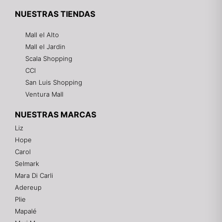
NUESTRAS TIENDAS
Mall el Alto
Mall el Jardin
Scala Shopping
CCI
San Luis Shopping
Ventura Mall
NUESTRAS MARCAS
Liz
Hope
Mixtwo - Lencería y Ropa Interior
Carol
En línea
Selmark
Mara Di Carli
Adereup
¡Hola! 👋
Plie
Gracias por visitarnos. Te asesoramos
Mapalé
personalmente con tu compra: tallas, envíos y