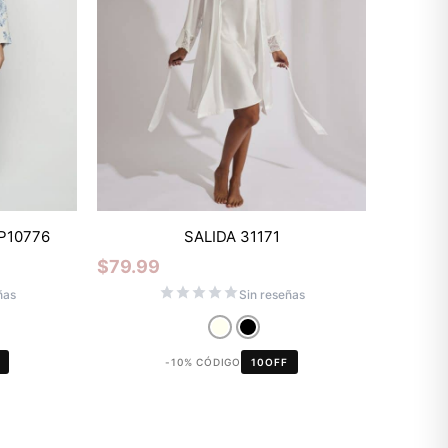
P10776
SALIDA 31171
$
79.99
Mixtwo - Lencería y Ropa
Interior
ñas
Sin reseñas
En línea
-10% CÓDIGO
10OFF
¡Hola! 👋
Gracias por visitarnos. Te asesoramos
personalmente con tu compra: tallas,