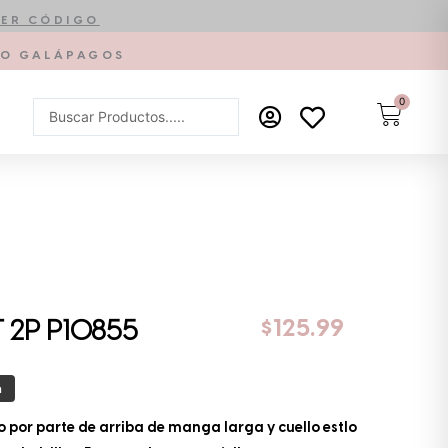
ER CÓDIGO
PTO GALÁPAGOS
0
Carrit
Search
...
$
125.99
 2P P10855
a
 por parte de arriba de manga larga y cuello estlo