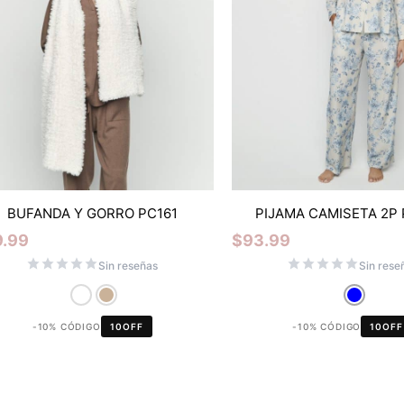
BUFANDA Y GORRO PC161
PIJAMA CAMISETA 2P 
9.99
$
93.99
Sin reseñas
Sin rese
-10% CÓDIGO
10OFF
-10% CÓDIGO
10OFF