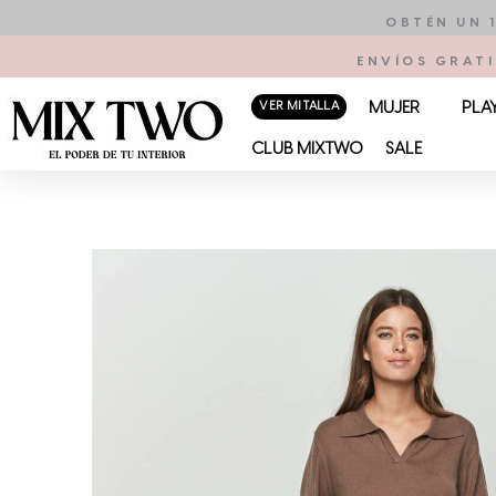
Ir
OBTÉN UN 
al
ENVÍOS GRATI
contenido
VER MI TALLA
MUJER
PLA
CLUB MIXTWO
SALE