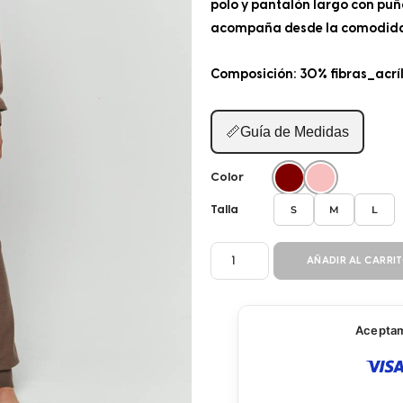
polo y pantalón largo con puño 
acompaña desde la comodidad d
Composición: 30% fibras_acríl
📏
Guía de Medidas
Color
S
M
L
Talla
SUDADERA
AÑADIR AL CARRI
PANT
2P
P10855
Aceptamo
cantidad