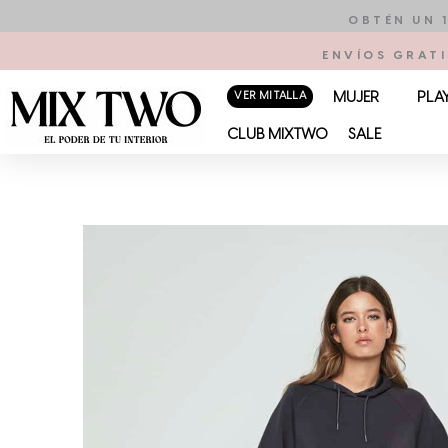
Ir
OBTÉN UN 
al
ENVÍOS GRATI
contenido
VER MI TALLA
MUJER
PLA
CLUB MIXTWO
SALE