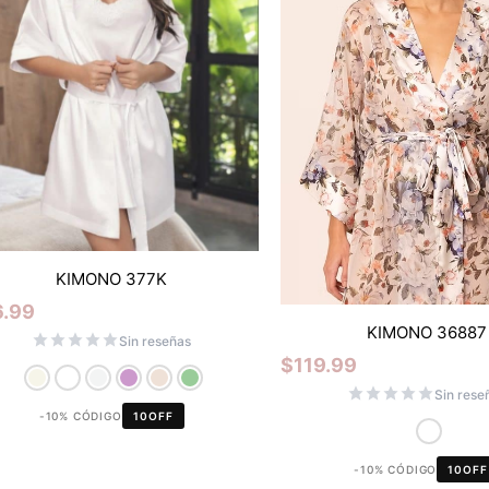
KIMONO 377K
6.99
KIMONO 36887
Sin reseñas
$
119.99
Sin rese
-10% CÓDIGO
10OFF
-10% CÓDIGO
10OFF