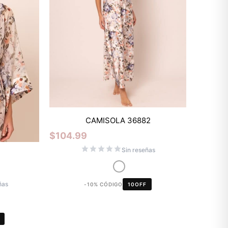
CAMISOLA 36882
$
104.99
Sin reseñas
Mixtwo - Lencería y Ropa
Interior
En línea
ñas
-10% CÓDIGO
10OFF
¡Hola! 👋
Gracias por visitarnos. Te asesoramos