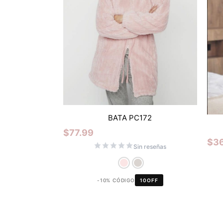
BATA PC172
$
77.99
$
3
Sin reseñas
-10% CÓDIGO
10OFF