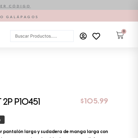
ER CÓDIGO
PTO GALÁPAGOS
0
Carrit
Search
...
$
105.99
2P P10451
a
or pantalón largo y sudadera de manga larga con