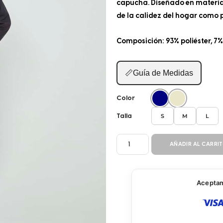
capucha. Diseñado en material
de la calidez del hogar como 
Composición: 93% poliéster, 7
📏
Guía de Medidas
Color
S
M
L
Talla
SUDADERA
AÑADIR AL CARRI
PANT
2P
P10451
Aceptamo
cantidad