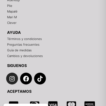
Adereup
¡Hola! 👋
Plie
Gracias por visitarnos. Te asesoramos
Mapalé
personalmente con tu compra: tallas, envíos y
pagos.
Mari M
Clever
Recuerda: 10% de descuento en tu primera compra
🎁
AYUDA
Contáctanos por el canal que prefieras 💕
Términos y condiciones
Preguntas frecuentes
WhatsApp
Guía de medidas
Cambios y devoluciones
Instagram
SIGUENOS
I
F
T
Teléfono
n
a
i
s
c
k
Email
ACEPTAMOS
t
e
t
a
b
o
g
o
k