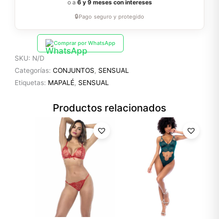
o a
6 y 9 meses con intereses
🔒
Pago seguro y protegido
Comprar por WhatsApp
SKU:
N/D
Categorías:
CONJUNTOS
,
SENSUAL
Etiquetas:
MAPALÉ
,
SENSUAL
Productos relacionados