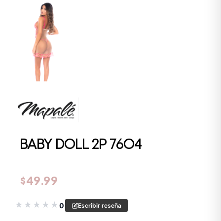
BABY DOLL 2P 7604
$
49.99
★
★
★
★
★
0
Escribir reseña