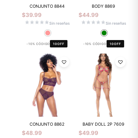
CONJUNTO 8844
BODY 8869
$
39.99
$
44.99
Sin reseñas
Sin reseñas
-10% CÓDIGO
10OFF
-10% CÓDIGO
10OFF
CONJUNTO 8862
BABY DOLL 2P 7609
$
48.99
$
49.99