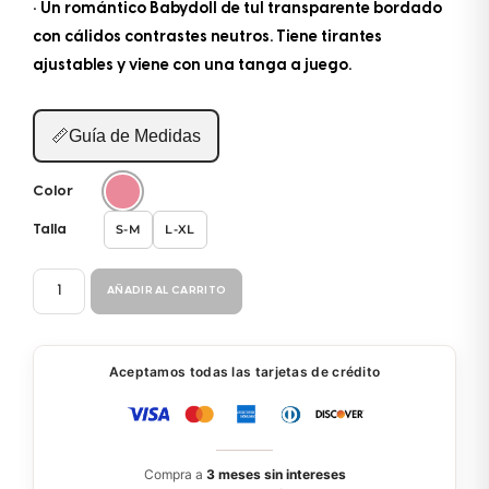
• Un romántico Babydoll de tul transparente bordado
con cálidos contrastes neutros. Tiene tirantes
ajustables y viene con una tanga a juego.
📏
Guía de Medidas
Color
S-M
L-XL
Talla
BABY
AÑADIR AL CARRITO
DOLL
2P
7604
Aceptamos todas las tarjetas de crédito
cantidad
Compra a
3 meses sin intereses