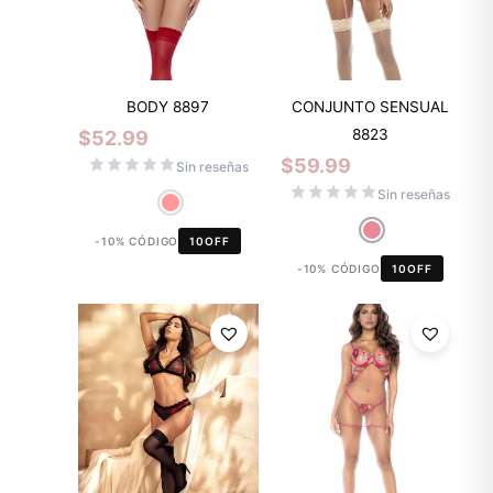
CONJUNTO SENSUAL
BODY 8897
8823
$
52.99
$
59.99
Sin reseñas
Sin reseñas
-10% CÓDIGO
10OFF
-10% CÓDIGO
10OFF