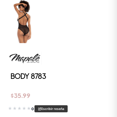
BODY 8783
$
35.99
★
★
★
★
★
0
Escribir reseña