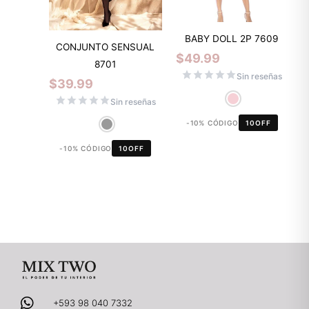
BABY DOLL 2P 7609
CONJUNTO SENSUAL
$
49.99
8701
Sin reseñas
$
39.99
Sin reseñas
-10% CÓDIGO
10OFF
-10% CÓDIGO
10OFF
+593 98 040 7332