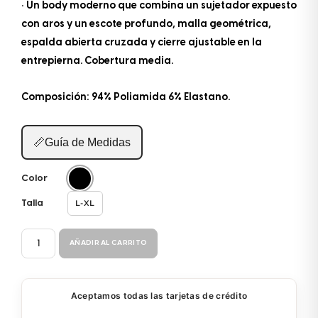
• Un body moderno que combina un sujetador expuesto
con aros y un escote profundo, malla geométrica,
espalda abierta cruzada y cierre ajustable en la
entrepierna. Cobertura media.
Composición: 94% Poliamida 6% Elastano.
📏
Guía de Medidas
Color
L-XL
Talla
BODY
AÑADIR AL CARRITO
8783
cantidad
Aceptamos todas las tarjetas de crédito