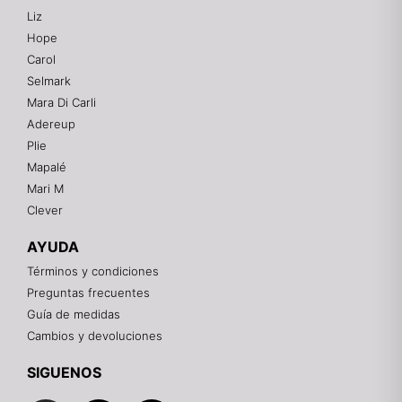
Liz
Hope
Mixtwo - Lencería y Ropa Interior
Carol
En línea
Selmark
Mara Di Carli
Adereup
¡Hola! 👋
Plie
Gracias por visitarnos. Te asesoramos
Mapalé
personalmente con tu compra: tallas, envíos y
pagos.
Mari M
Clever
Recuerda: 10% de descuento en tu primera compra
🎁
AYUDA
Contáctanos por el canal que prefieras 💕
Términos y condiciones
Preguntas frecuentes
WhatsApp
Guía de medidas
Cambios y devoluciones
Instagram
SIGUENOS