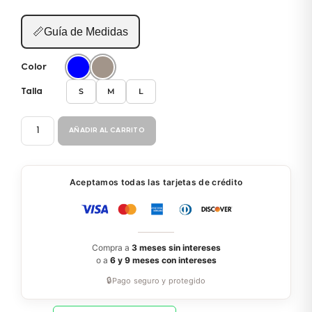
📏
Guía de Medidas
Color
S
M
L
Talla
BATA
AÑADIR AL CARRITO
PC088
cantidad
Aceptamos todas las tarjetas de crédito
Compra a
3 meses sin intereses
o a
6 y 9 meses con intereses
🔒
Pago seguro y protegido