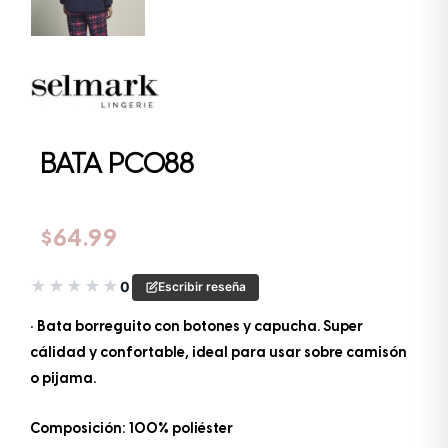
BATA PC088
$
64.99
★
★
★
★
★
0
Escribir reseña
• Bata borreguito con botones y capucha. Super
cálidad y confortable, ideal para usar sobre camisón
o pijama.
Composición: 100% poliéster