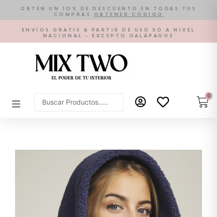
Ir
OBTÉN UN 10% DE DESCUENTO EN TODAS TUS
COMPRAS
OBTENER CÓDIGO
al
contenido
ENVÍOS GRATIS A PARTIR DE USD 50 A NIVEL
NACIONAL - EXCEPTO GALÁPAGOS
0
Car
Search
...