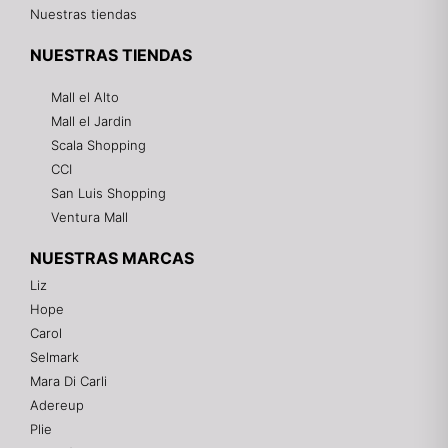
Nuestras tiendas
NUESTRAS TIENDAS
Mall el Alto
Mall el Jardin
Scala Shopping
CCI
San Luis Shopping
Ventura Mall
NUESTRAS MARCAS
Liz
Hope
Mixtwo - Lencería y Ropa Interior
Carol
En línea
Selmark
Mara Di Carli
Adereup
¡Hola! 👋
Plie
Gracias por visitarnos. Te asesoramos