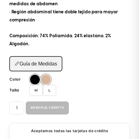
medidas de abdomen
• Región abdominal tiene doble tejido para mayor
compresión
Composición: 74% Poliamida. 24% elastano. 2%
Algodón.
📏
Guía de Medidas
Color
M
L
Talla
BERMUDA
AÑADIR AL CARRITO
CONTROL
50414
cantidad
Aceptamos todas las tarjetas de crédito