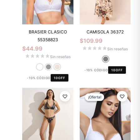
BRASIER CLASICO
CAMISOLA 36372
55358823
$
109.99
$
44.99
Sin reseñas
Sin reseñas
-10% CÓDIGO
10OFF
-10% CÓDIGO
10OFF
El
El
precio
precio
¡Oferta!
¡Oferta!
original
actual
era:
es:
$37.99.
$30.39.