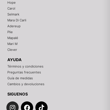
Hope
Mixtwo - Lencería y Ropa Interior
Carol
En línea
Selmark
Mara Di Carli
Adereup
¡Hola! 👋
Plie
Gracias por visitarnos. Te asesoramos
Mapalé
personalmente con tu compra: tallas, envíos y
pagos.
Mari M
Clever
Recuerda: 10% de descuento en tu primera compra
🎁
AYUDA
Contáctanos por el canal que prefieras 💕
Términos y condiciones
Preguntas frecuentes
WhatsApp
Guía de medidas
Cambios y devoluciones
Instagram
SIGUENOS
I
F
T
Teléfono