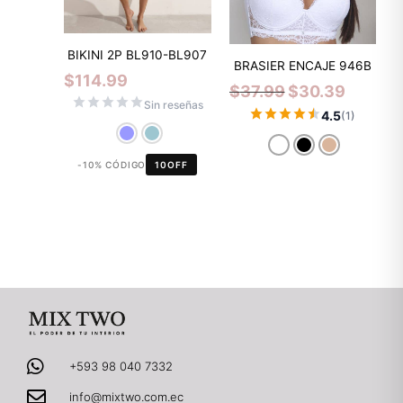
BIKINI 2P BL910-BL907
BRASIER ENCAJE 946B
$
114.99
$
37.99
$
30.39
Sin reseñas
4.5
(1)
-10% CÓDIGO
10OFF
+593 98 040 7332
info@mixtwo.com.ec