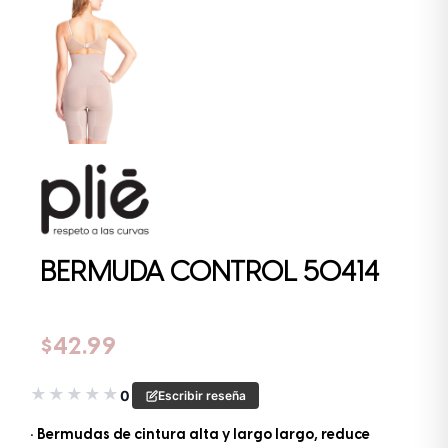
BERMUDA CONTROL 50414
$
42.99
★
★
★
★
★
0
Escribir reseña
• Bermudas de cintura alta y largo largo, reduce