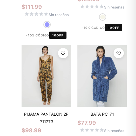
$
111.99
Sin reseñas
Sin reseñas
-10% CÓDIGO
10OFF
-10% CÓDIGO
10OFF
PIJAMA PANTALÓN 2P
BATA PC171
P11773
$
77.99
$
98.99
Sin reseñas