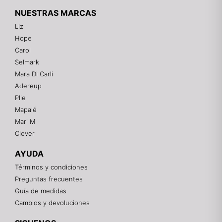
NUESTRAS MARCAS
Liz
Hope
Mixtwo - Lencería y Ropa Interior
Carol
En línea
Selmark
Mara Di Carli
Adereup
¡Hola! 👋
Plie
Gracias por visitarnos. Te asesoramos
Mapalé
personalmente con tu compra: tallas, envíos y
pagos.
Mari M
Clever
Recuerda: 10% de descuento en tu primera compra
🎁
AYUDA
Contáctanos por el canal que prefieras 💕
Términos y condiciones
Preguntas frecuentes
WhatsApp
Guía de medidas
Cambios y devoluciones
Instagram