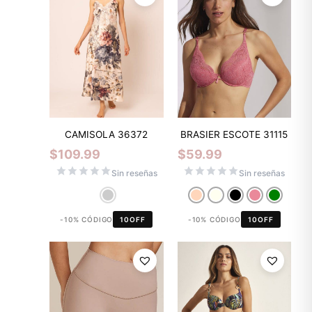
CAMISOLA 36372
BRASIER ESCOTE 31115
$
109.99
$
59.99
Sin reseñas
Sin reseñas
-10% CÓDIGO
10OFF
-10% CÓDIGO
10OFF