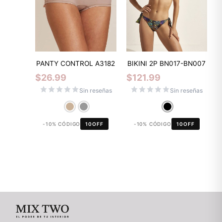
PANTY CONTROL A3182
BIKINI 2P BN017-BN007
$
26.99
$
121.99
Sin reseñas
Sin reseñas
-10% CÓDIGO
10OFF
-10% CÓDIGO
10OFF