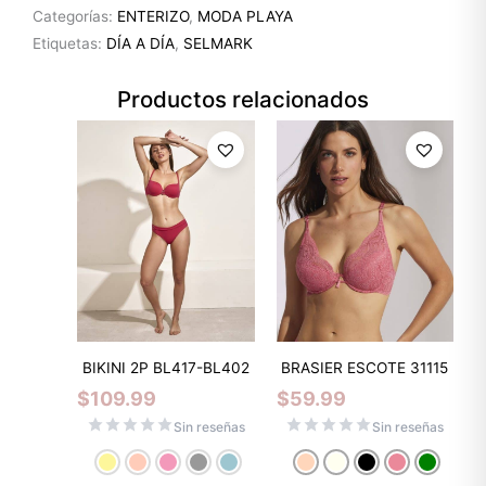
Categorías:
ENTERIZO
,
MODA PLAYA
Etiquetas:
DÍA A DÍA
,
SELMARK
Productos relacionados
BIKINI 2P BL417-BL402
BRASIER ESCOTE 31115
$
109.99
$
59.99
Sin reseñas
Sin reseñas