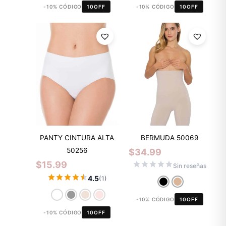
-10% CÓDIGO
10OFF
-10% CÓDIGO
10OFF
PANTY CINTURA ALTA
BERMUDA 50069
50256
$
34.99
$
15.99
Sin reseñas
4.5
(1)
-10% CÓDIGO
10OFF
-10% CÓDIGO
10OFF