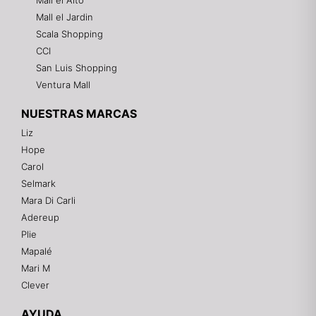
Mall el Alto
Mall el Jardin
Scala Shopping
CCI
San Luis Shopping
Ventura Mall
NUESTRAS MARCAS
Liz
Hope
Mixtwo - Lencería y Ropa Interior
Carol
En línea
Selmark
Mara Di Carli
Adereup
¡Hola! 👋
Plie
Gracias por visitarnos. Te asesoramos
Mapalé
personalmente con tu compra: tallas, envíos y
pagos.
Mari M
Clever
Recuerda: 10% de descuento en tu primera compra
🎁
AYUDA