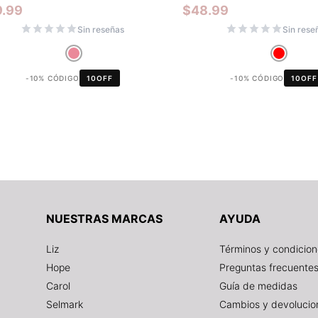
9.99
$
48.99
Sin reseñas
Sin rese
-10% CÓDIGO
10OFF
-10% CÓDIGO
10OFF
NUESTRAS MARCAS
AYUDA
Liz
Términos y condicio
Hope
Preguntas frecuente
Carol
Guía de medidas
Selmark
Cambios y devolucio