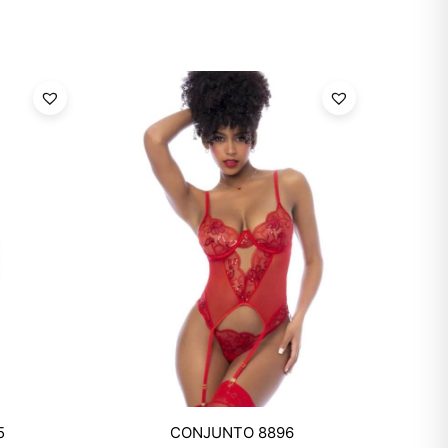
Mixtwo - Lencería y Ropa
5
CONJUNTO 8896