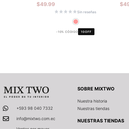
$
49.99
$
4
Sin reseñas
-10% CÓDIGO
10OFF
SOBRE MIXTWO
Nuestra historia
+593 98 040 7332
Nuestras tiendas
info@mixtwo.com.ec
NUESTRAS TIENDAS
Ventas por mayor