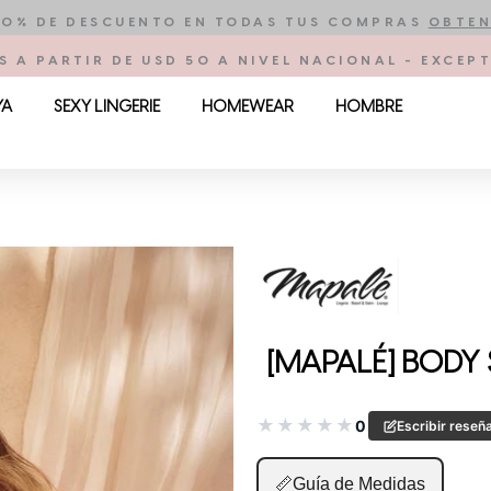
10% DE DESCUENTO EN TODAS TUS COMPRAS
OBTEN
S A PARTIR DE USD 50 A NIVEL NACIONAL - EXCE
YA
SEXY LINGERIE
HOMEWEAR
HOMBRE
[MAPALÉ] BODY
★
★
★
★
★
0
Escribir reseñ
📏
Guía de Medidas