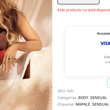
Este producto no está disponi
Aceptamo
Com
o 
SKU:
N/D
Categorías:
BODY
,
SENSUAL
Etiquetas:
MAPALÉ
,
SENSUAL