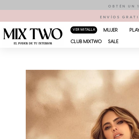
Ir
OBTÉN UN 
al
ENVÍOS GRATI
contenido
VER MI TALLA
MUJER
PLA
CLUB MIXTWO
SALE