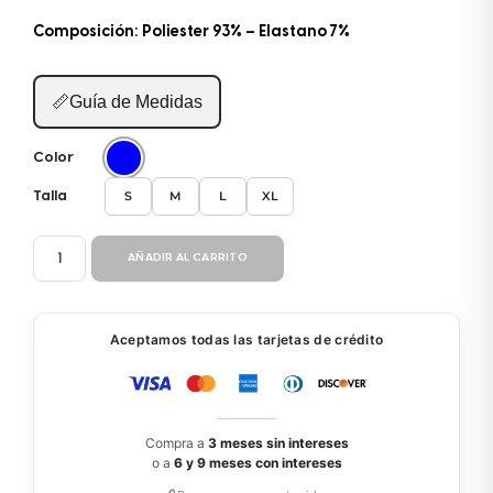
Composición: Poliester 93% – Elastano 7%
📏
Guía de Medidas
Color
S
M
L
XL
Talla
BOXER
AÑADIR AL CARRITO
2021
cantidad
Aceptamos todas las tarjetas de crédito
Compra a
3 meses sin intereses
o a
6 y 9 meses con intereses