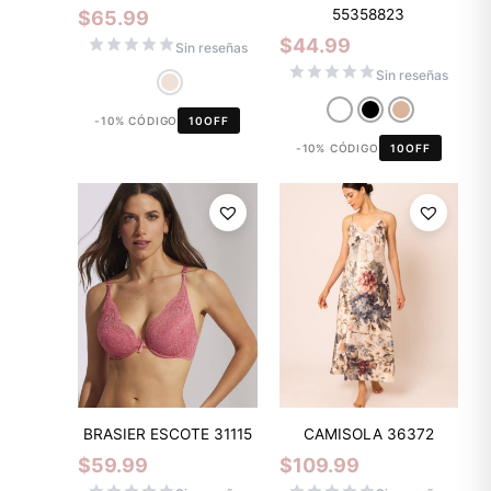
55358823
$
65.99
$
44.99
Sin reseñas
Sin reseñas
-10% CÓDIGO
10OFF
-10% CÓDIGO
10OFF
BRASIER ESCOTE 31115
CAMISOLA 36372
$
59.99
$
109.99