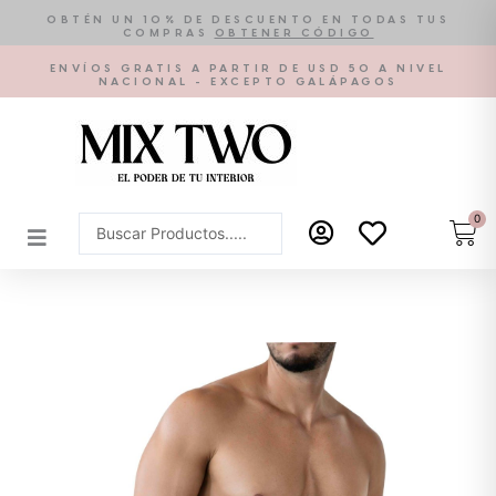
Ir
OBTÉN UN 10% DE DESCUENTO EN TODAS TUS
COMPRAS
OBTENER CÓDIGO
al
contenido
ENVÍOS GRATIS A PARTIR DE USD 50 A NIVEL
NACIONAL - EXCEPTO GALÁPAGOS
0
Car
Search
...