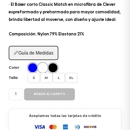
• El Bóxer corto Classic Match en microfibra de Clever
espreformado y prehormado para mayor comodidad,
brinda libertad al moverse, con diseño y ajuste ideal.
Composición: Nylon 79% Elastano 21%
📏
Guía de Medidas
Color
S
M
L
XL
Talla
BOXER
AÑADIR AL CARRITO
880
cantidad
Aceptamos todas las tarjetas de crédito