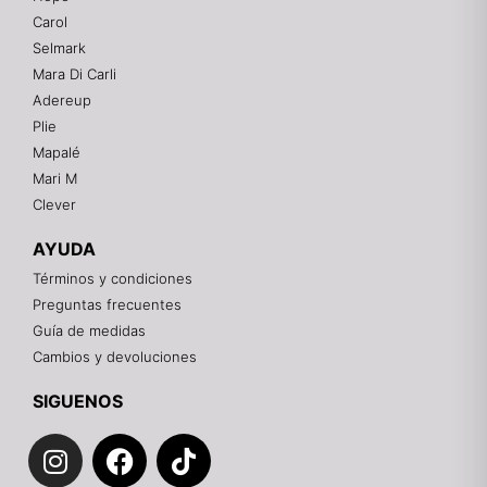
Mixtwo - Lencería y Ropa Interior
Carol
En línea
Selmark
Mara Di Carli
Adereup
¡Hola! 👋
Plie
Gracias por visitarnos. Te asesoramos
Mapalé
personalmente con tu compra: tallas, envíos y
pagos.
Mari M
Clever
Recuerda: 10% de descuento en tu primera compra
🎁
AYUDA
Contáctanos por el canal que prefieras 💕
Términos y condiciones
Preguntas frecuentes
WhatsApp
Guía de medidas
Cambios y devoluciones
Instagram
SIGUENOS
I
F
T
Teléfono
n
a
i