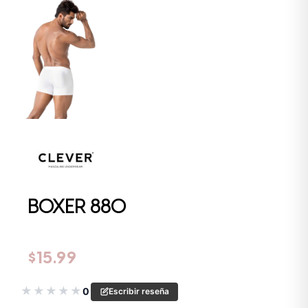
BOXER 880
$
15.99
★
★
★
★
★
0
Escribir reseña