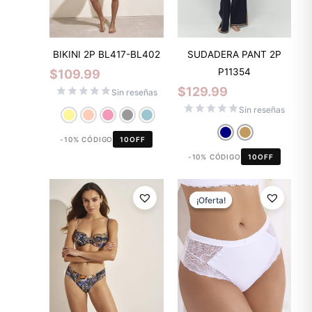
BIKINI 2P BL417-BL402
SUDADERA PANT 2P
P11354
$
109.99
$
129.99
Sin reseñas
Sin reseñas
-10% CÓDIGO
10OFF
-10% CÓDIGO
10OFF
El
El
precio
precio
¡Oferta!
¡Oferta!
original
actual
era:
es:
$11.99.
$8.39.