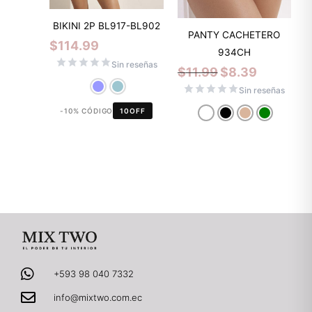
BIKINI 2P BL917-BL902
PANTY CACHETERO
$
114.99
934CH
Sin reseñas
$
11.99
$
8.39
Sin reseñas
-10% CÓDIGO
10OFF
+593 98 040 7332
info@mixtwo.com.ec