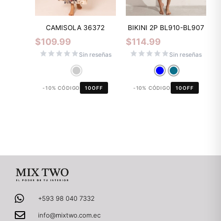
CAMISOLA 36372
BIKINI 2P BL910-BL907
$
109.99
$
114.99
Sin reseñas
Sin reseñas
-10% CÓDIGO
10OFF
-10% CÓDIGO
10OFF
+593 98 040 7332
info@mixtwo.com.ec