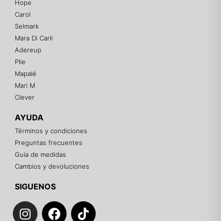
Hope
Mixtwo - Lencería y Ropa Interior
Carol
En línea
Selmark
Mara Di Carli
Adereup
¡Hola! 👋
Plie
Gracias por visitarnos. Te asesoramos
Mapalé
personalmente con tu compra: tallas, envíos y
pagos.
Mari M
Clever
Recuerda: 10% de descuento en tu primera compra
🎁
AYUDA
Contáctanos por el canal que prefieras 💕
Términos y condiciones
Preguntas frecuentes
WhatsApp
Guía de medidas
Cambios y devoluciones
Instagram
SIGUENOS
I
F
T
Teléfono
n
a
i