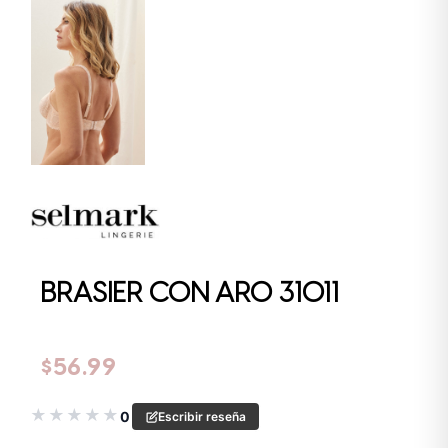
BRASIER CON ARO 31011
$
56.99
★
★
★
★
★
0
Escribir reseña