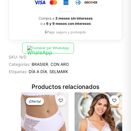
Compra a
3 meses sin intereses
o a
6 y 9 meses con intereses
🔒
Pago seguro y protegido
Comprar por WhatsApp
SKU:
N/D
Categorías:
BRASIER
,
CON ARO
Etiquetas:
DÍA A DÍA
,
SELMARK
Productos relacionados
El
El
precio
precio
¡Oferta!
¡Oferta!
original
actual
era:
es:
$11.99.
$8.39.