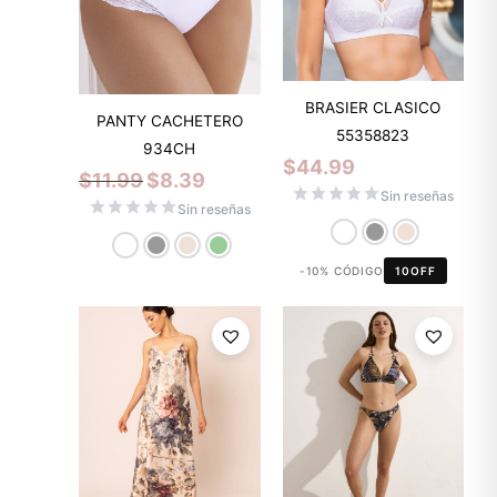
BRASIER CLASICO
PANTY CACHETERO
55358823
934CH
$
44.99
$
11.99
$
8.39
Sin reseñas
Sin reseñas
-10% CÓDIGO
10OFF