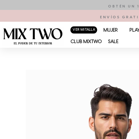
Ir
OBTÉN UN 
al
ENVÍOS GRATI
contenido
VER MI TALLA
MUJER
PLA
CLUB MIXTWO
SALE