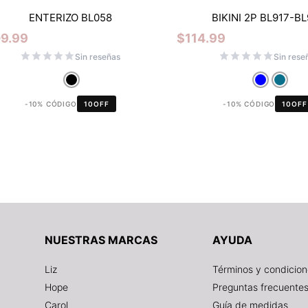
ENTERIZO BL058
BIKINI 2P BL917-B
09.99
$
114.99
Sin reseñas
Sin rese
-10% CÓDIGO
10OFF
-10% CÓDIGO
10OFF
NUESTRAS MARCAS
AYUDA
Liz
Términos y condicio
Hope
Preguntas frecuente
Carol
Guía de medidas