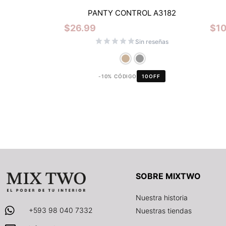
PANTY CONTROL A3182
$
26.99
$
1
Sin reseñas
-10% CÓDIGO
10OFF
SOBRE MIXTWO
Nuestra historia
+593 98 040 7332
Nuestras tiendas