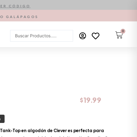
ER CÓDIGO
PTO GALÁPAGOS
0
Carrit
Search
...
$
19.99
a
s Tank-Top en algodón de Clever es perfecta para