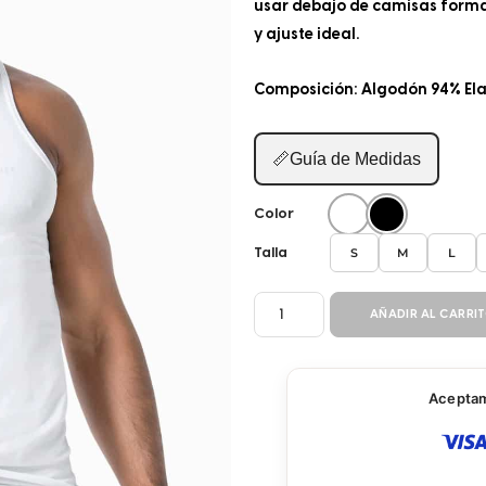
usar debajo de camisas formal
y ajuste ideal.
Composición: Algodón 94% El
📏
Guía de Medidas
Color
S
M
L
Talla
CAMISILLA
AÑADIR AL CARRI
394
cantidad
Aceptamo