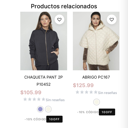
Productos relacionados
CHAQUETA PANT 2P
ABRIGO PC167
P10452
$
125.99
$
105.99
Sin reseñas
Sin reseñas
-10% CÓDIGO
10OFF
-10% CÓDIGO
10OFF