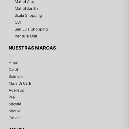
Mall el Alto
Mall el Jardin
Scala Shopping
CCI
San Luis Shopping
Ventura Mall
NUESTRAS MARCAS
Liz
Hope
Mixtwo - Lencería y Ropa Interior
Carol
En línea
Selmark
Mara Di Carli
Adereup
¡Hola! 👋
Plie
Gracias por visitarnos. Te asesoramos
Mapalé
personalmente con tu compra: tallas, envíos y
pagos.
Mari M
Clever
Recuerda: 10% de descuento en tu primera compra
🎁