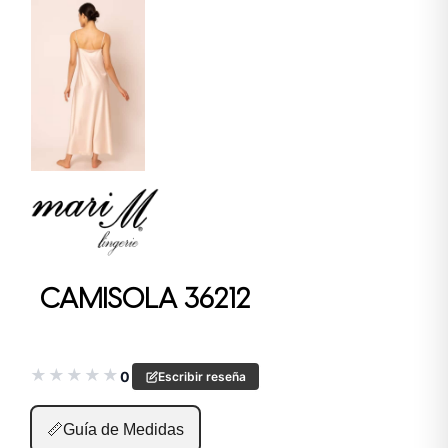
CAMISOLA 36212
★
★
★
★
★
0
Escribir reseña
📏
Guía de Medidas