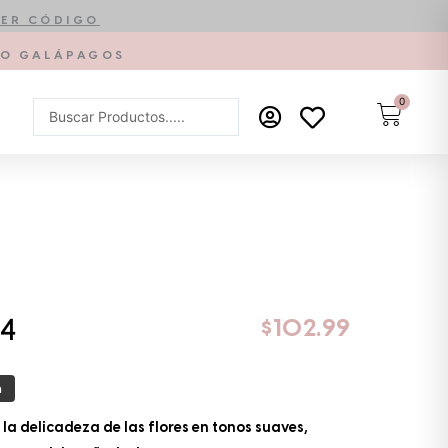
ER CÓDIGO
PTO GALÁPAGOS
0
Carrit
Search
...
$
102.99
4
a
a delicadeza de las flores en tonos suaves,