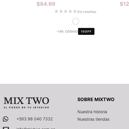
$
84.99
$
1
Sin reseñas
-10% CÓDIGO
10OFF
SOBRE MIXTWO
Nuestra historia
+593 98 040 7332
Nuestras tiendas