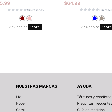
25.99
$
64.99
Sin reseñas
Sin rese
-10% CÓDIGO
10OFF
-10% CÓDIGO
10OFF
NUESTRAS MARCAS
AYUDA
Liz
Términos y condicio
Hope
Preguntas frecuente
Carol
Guía de medidas