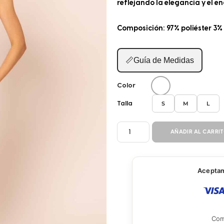
reflejando la elegancia y el e
Composición: 97% poliéster 3%
📏
Guía de Medidas
Color
S
M
L
Talla
CAMISOLA
AÑADIR AL CARRI
36884
cantidad
Aceptamo
Com