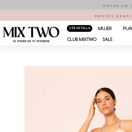
Ir
OBTÉN UN 
al
ENVÍOS GRATI
contenido
VER MI TALLA
MUJER
PLA
CLUB MIXTWO
SALE