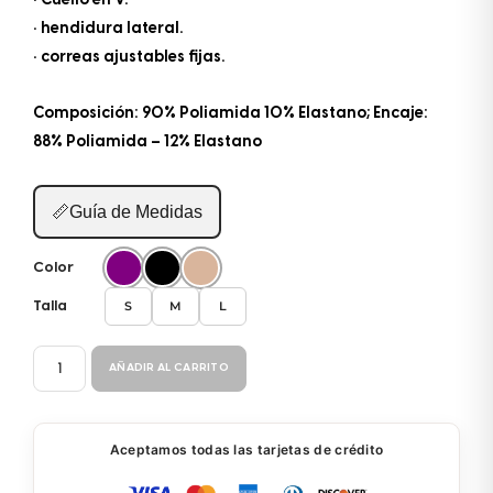
• Cuello en V.
• hendidura lateral.
• correas ajustables fijas.
Composición: 90% Poliamida 10% Elastano; Encaje:
88% Poliamida – 12% Elastano
📏
Guía de Medidas
Color
S
M
L
Talla
CAMISOLA
AÑADIR AL CARRITO
ENCAJE
L1155
cantidad
Aceptamos todas las tarjetas de crédito