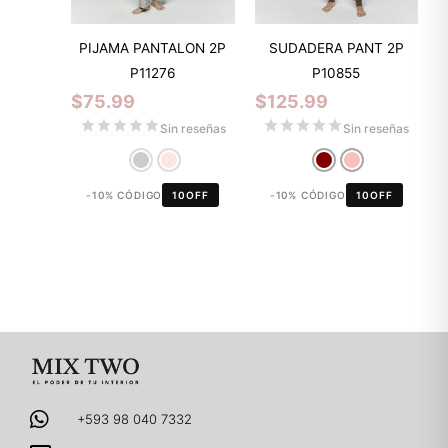
PIJAMA PANTALON 2P
SUDADERA PANT 2P
P11276
P10855
$
75.99
$
125.99
Sin reseñas
Sin reseñas
-10% CÓDIGO
10OFF
-10% CÓDIGO
10OFF
+593 98 040 7332