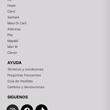
Hope
Mixtwo - Lencería y Ropa Interior
Carol
En línea
Selmark
Mara Di Carli
Adereup
¡Hola! 👋
Plie
Gracias por visitarnos. Te asesoramos
Mapalé
personalmente con tu compra: tallas, envíos y
pagos.
Mari M
Clever
Recuerda: 10% de descuento en tu primera compra
🎁
AYUDA
Contáctanos por el canal que prefieras 💕
Términos y condiciones
Preguntas frecuentes
WhatsApp
Guía de medidas
Cambios y devoluciones
Instagram
SIGUENOS
I
F
T
Teléfono