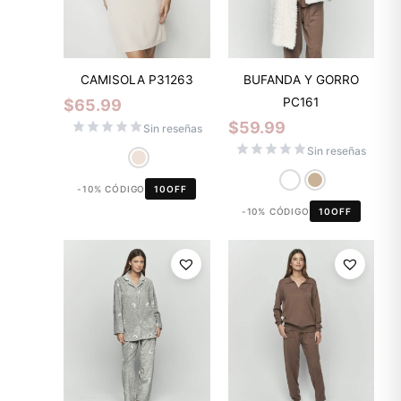
CAMISOLA P31263
BUFANDA Y GORRO
PC161
$
65.99
$
59.99
Sin reseñas
Sin reseñas
-10% CÓDIGO
10OFF
-10% CÓDIGO
10OFF