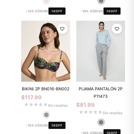
-10% CÓDIGO
10OFF
-10% CÓDIGO
10OFF
BIKINI 2P BN016-BN002
PIJAMA PANTALÓN 2P
P11473
$
117.99
$
81.99
Sin reseñas
Sin reseñas
-10% CÓDIGO
10OFF
-10% CÓDIGO
10OFF