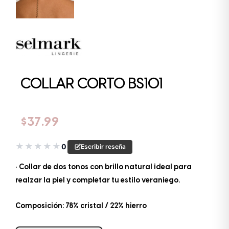
COLLAR CORTO BS101
$
37.99
★
★
★
★
★
0
Escribir reseña
• Collar de dos tonos con brillo natural ideal para
realzar la piel y completar tu estilo veraniego.
Composición: 78% cristal / 22% hierro