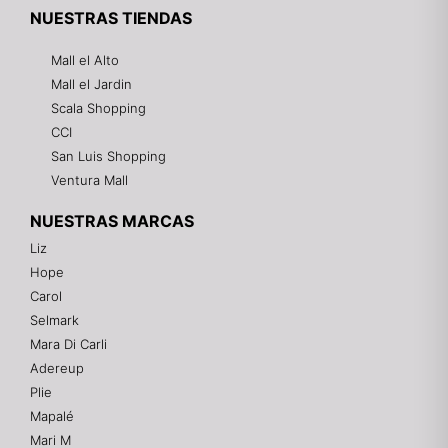
NUESTRAS TIENDAS
Mall el Alto
Mall el Jardin
Scala Shopping
CCI
San Luis Shopping
Ventura Mall
NUESTRAS MARCAS
Liz
Hope
Mixtwo - Lencería y Ropa Interior
Carol
En línea
Selmark
Mara Di Carli
Adereup
¡Hola! 👋
Plie
Gracias por visitarnos. Te asesoramos
Mapalé
personalmente con tu compra: tallas, envíos y
pagos.
Mari M