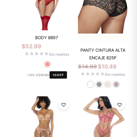
BODY 8897
$
52.99
PANTY CINTURA ALTA
Sin reseñas
ENCAJE 825P
$
14.99
$
10.49
Sin reseñas
-10% CÓDIGO
10OFF