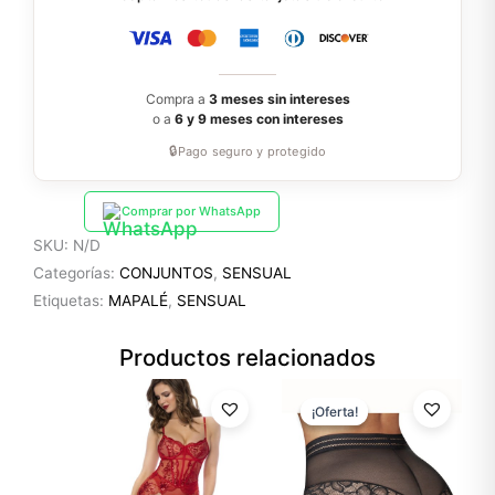
Compra a
3 meses sin intereses
o a
6 y 9 meses con intereses
🔒
Pago seguro y protegido
Comprar por WhatsApp
SKU:
N/D
Categorías:
CONJUNTOS
,
SENSUAL
Etiquetas:
MAPALÉ
,
SENSUAL
Productos relacionados
El
El
precio
precio
¡Oferta!
¡Oferta!
original
actual
era:
es:
$14.99.
$10.49.