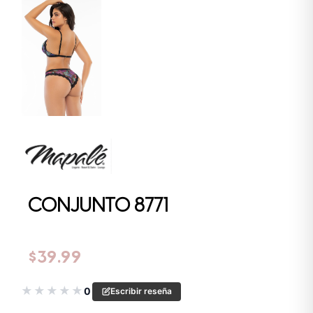
CONJUNTO 8771
$
39.99
★
★
★
★
★
0
Escribir reseña