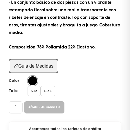
• Un conjunto básico de dos piezas con un vibrante
estampado floral sobre una malla transparente con
ribetes de encaje en contraste. Top con soporte de
aros, tirantes ajustables y braguita a juego. Cobertura
media.
Composición: 78% Poliamida 22% Elastano.
📏
Guía de Medidas
Color
S-M
L-XL
Talla
CONJUNTO
AÑADIR AL CARRITO
8771
cantidad
Aceptamos todas las tarjetas de crédito