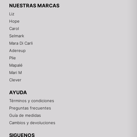
NUESTRAS MARCAS
Liz
Hope
Mixtwo - Lencería y Ropa Interior
Carol
En línea
Selmark
Mara Di Carli
Adereup
¡Hola! 👋
Plie
Gracias por visitarnos. Te asesoramos
Mapalé
personalmente con tu compra: tallas, envíos y
pagos.
Mari M
Clever
Recuerda: 10% de descuento en tu primera compra
🎁
AYUDA
Contáctanos por el canal que prefieras 💕
Términos y condiciones
Preguntas frecuentes
WhatsApp
Guía de medidas
Cambios y devoluciones
Instagram
SIGUENOS