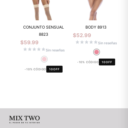
CONJUNTO SENSUAL
BODY 8913
8823
$
52.99
$
59.99
Sin reseñas
Sin reseñas
-10% CÓDIGO
10OFF
-10% CÓDIGO
10OFF