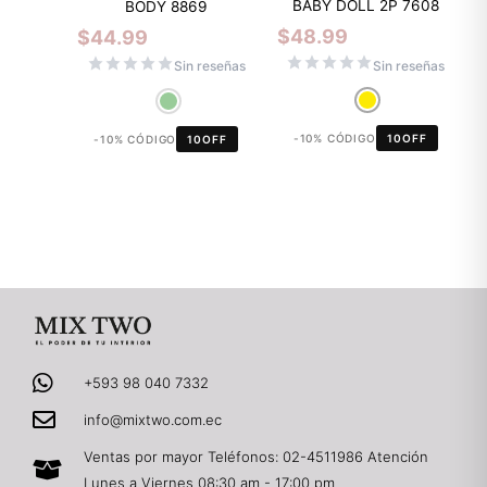
BABY DOLL 2P 7608
BODY 8869
$
48.99
$
44.99
Sin reseñas
Sin reseñas
-10% CÓDIGO
10OFF
-10% CÓDIGO
10OFF
+593 98 040 7332
info@mixtwo.com.ec
Ventas por mayor Teléfonos: 02-4511986 Atención
Lunes a Viernes 08:30 am - 17:00 pm