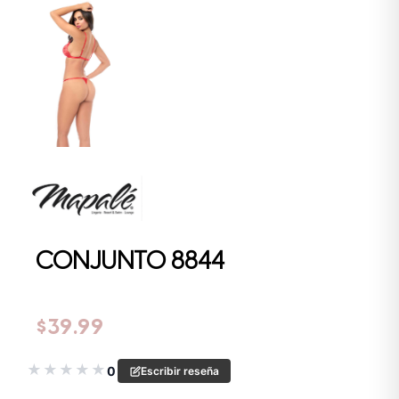
CONJUNTO 8844
$
39.99
★
★
★
★
★
0
Escribir reseña