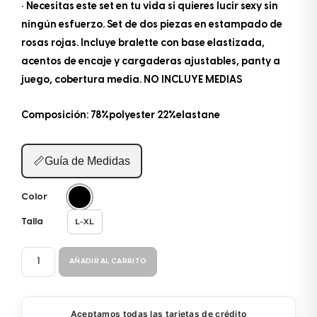
• Necesitas este set en tu vida si quieres lucir sexy sin
ningún esfuerzo. Set de dos piezas en estampado de
rosas rojas. Incluye bralette con base elastizada,
acentos de encaje y cargaderas ajustables, panty a
juego, cobertura media. NO INCLUYE MEDIAS
Composición: 78%polyester 22%elastane
📏
Guía de Medidas
Color
L-XL
Talla
CONJUNTO
AÑADIR AL CARRITO
SENSUAL
8701
cantidad
Aceptamos todas las tarjetas de crédito