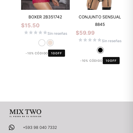
BOXER 2B351742
CONJUNTO SENSUAL
8845
$
15.50
$
59.99
Sin reseñas
Sin reseñas
-10% CÓDIGO
10OFF
-10% CÓDIGO
10OFF
+593 98 040 7332