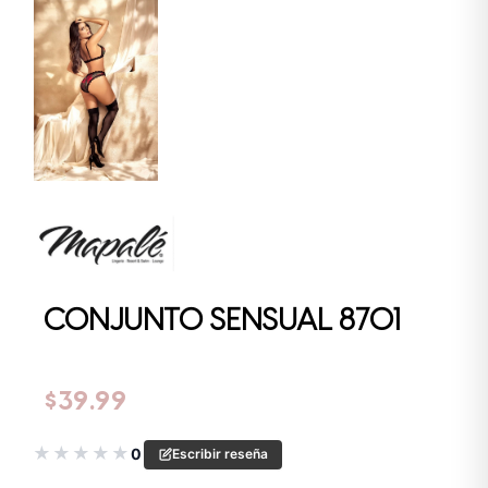
CONJUNTO SENSUAL 8701
$
39.99
★
★
★
★
★
0
Escribir reseña