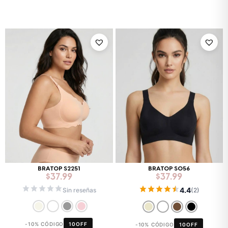
BRATOP S2251
BRATOP S056
$
37.99
$
37.99
4.4
Sin reseñas
(2)
-10% CÓDIGO
10OFF
-10% CÓDIGO
10OFF