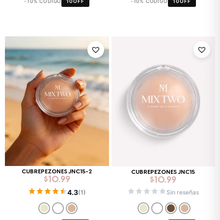
-10% CÓDIGO
10OFF
-10% CÓDIGO
10OFF
CUBREPEZONES JNC15-2
CUBREPEZONES JNC15
$
10.99
$
10.99
4.3
(1)
Sin reseñas