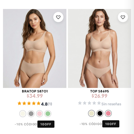
BRATOP S8701
TOP S8695
$
34.99
$
26.99
4.8
Sin reseñas
(1)
-10% CÓDIGO
10OFF
-10% CÓDIGO
10OFF