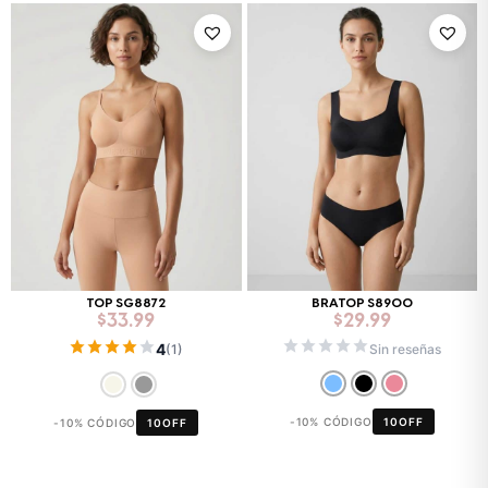
TOP SG8872
BRATOP S8900
$
33.99
$
29.99
4
Sin reseñas
(1)
-10% CÓDIGO
10OFF
-10% CÓDIGO
10OFF