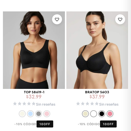
TOP S8619-1
BRATOP S603
$
32.99
$
37.99
Sin reseñas
Sin reseñas
-10% CÓDIGO
10OFF
-10% CÓDIGO
10OFF