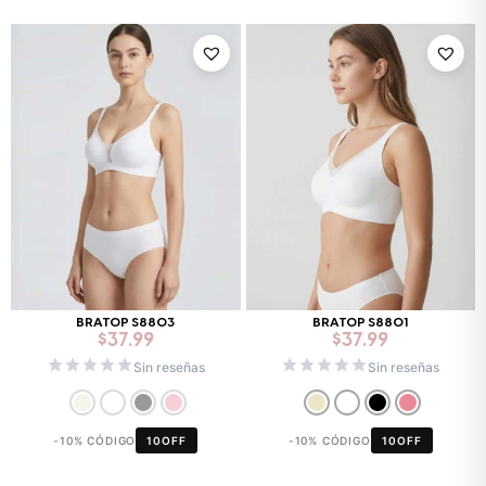
BRATOP S8803
BRATOP S8801
$
37.99
$
37.99
Sin reseñas
Sin reseñas
-10% CÓDIGO
10OFF
-10% CÓDIGO
10OFF