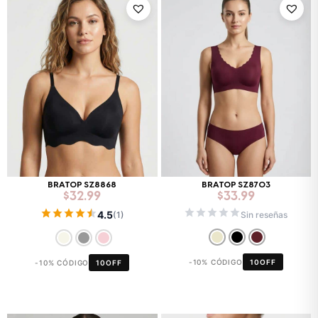
BRATOP SZ8868
BRATOP SZ8703
$
32.99
$
33.99
4.5
Sin reseñas
(1)
-10% CÓDIGO
10OFF
-10% CÓDIGO
10OFF