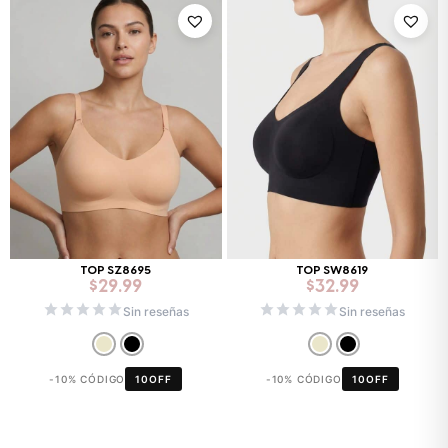
TOP SZ8695
TOP SW8619
$
29.99
$
32.99
Sin reseñas
Sin reseñas
-10% CÓDIGO
10OFF
-10% CÓDIGO
10OFF