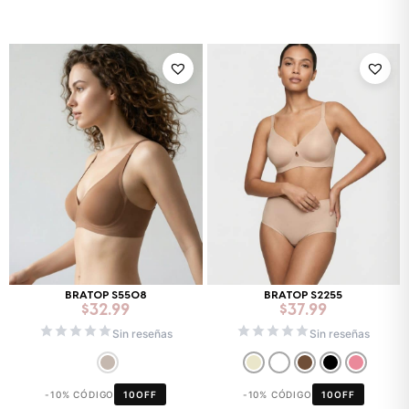
BRATOP S5508
BRATOP S2255
$
32.99
$
37.99
Sin reseñas
Sin reseñas
-10% CÓDIGO
10OFF
-10% CÓDIGO
10OFF