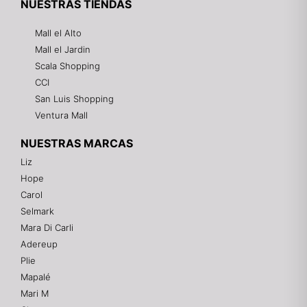
NUESTRAS TIENDAS
Mall el Alto
Mall el Jardin
Scala Shopping
CCI
San Luis Shopping
Ventura Mall
NUESTRAS MARCAS
Liz
Hope
Mixtwo - Lencería y Ropa Interior
Carol
En línea
Selmark
Mara Di Carli
Adereup
¡Hola! 👋
Plie
Gracias por visitarnos. Te asesoramos
Mapalé
personalmente con tu compra: tallas, envíos y
pagos.
Mari M