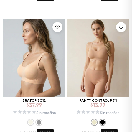
BRATOP S012
PANTY CONTROL P311
$
37.99
$
13.99
Sin reseñas
Sin reseñas