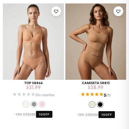
TOP S8866
CAMISETA S8813
$
31.99
$
38.99
5
Sin reseñas
(1)
-10% CÓDIGO
10OFF
-10% CÓDIGO
10OFF