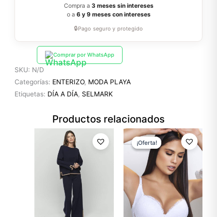
Compra a
3 meses sin intereses
o a
6 y 9 meses con intereses
🔒
Pago seguro y protegido
Comprar por WhatsApp
SKU:
N/D
Categorías:
ENTERIZO
,
MODA PLAYA
Etiquetas:
DÍA A DÍA
,
SELMARK
Productos relacionados
El
El
precio
precio
¡Oferta!
¡Oferta!
original
actual
era:
es:
$37.99.
$30.39.