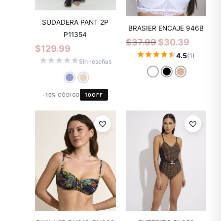
SUDADERA PANT 2P
BRASIER ENCAJE 946B
P11354
$
37.99
$
30.39
$
129.99
4.5
(1)
Sin reseñas
-10% CÓDIGO
10OFF