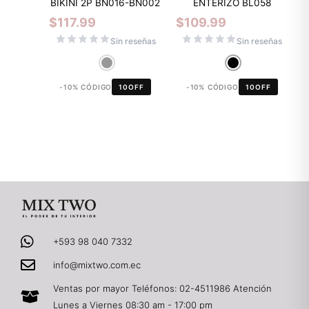
BIKINI 2P BN016-BN002
ENTERIZO BL058
$
117.99
$
109.99
Sin reseñas
Sin reseñas
-10% CÓDIGO
10OFF
-10% CÓDIGO
10OFF
+593 98 040 7332
info@mixtwo.com.ec
Ventas por mayor Teléfonos: 02-4511986 Atención
Lunes a Viernes 08:30 am - 17:00 pm