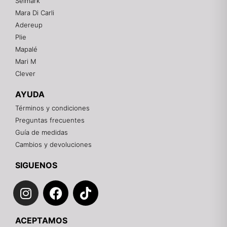
Selmark
Mara Di Carli
Adereup
¡Hola! 👋
Plie
Gracias por visitarnos. Te asesoramos
Mapalé
personalmente con tu compra: tallas, envíos y
pagos.
Mari M
Clever
Recuerda: 10% de descuento en tu primera compra
🎁
AYUDA
Contáctanos por el canal que prefieras 💕
Términos y condiciones
Preguntas frecuentes
WhatsApp
Guía de medidas
Cambios y devoluciones
Instagram
SIGUENOS
I
F
T
Teléfono
n
a
i
s
c
k
Email
ACEPTAMOS
t
e
t