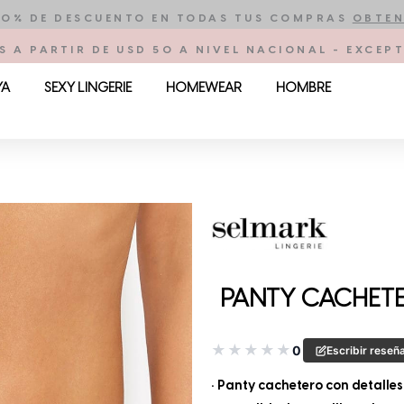
10% DE DESCUENTO EN TODAS TUS COMPRAS
OBTEN
S A PARTIR DE USD 50 A NIVEL NACIONAL - EXCE
YA
SEXY LINGERIE
HOMEWEAR
HOMBRE
PANTY CACHET
★
★
★
★
★
0
Escribir reseñ
• Panty cachetero con detalles