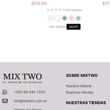
$
59.99
$
11
Sin reseñas
-10% CÓDIGO
10OFF
SOBRE MIXTWO
Nuestra historia
+593 98 040 7332
Nuestras tiendas
info@mixtwo.com.ec
NUESTRAS TIENDAS
Ventas por mayor