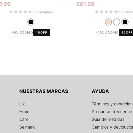
7.99
$
61.99
Sin reseñas
Sin rese
-10% CÓDIGO
10OFF
-10% CÓDIGO
10OFF
NUESTRAS MARCAS
AYUDA
Liz
Términos y condicio
Hope
Preguntas frecuente
Carol
Guía de medidas
Selmark
Cambios y devolucio