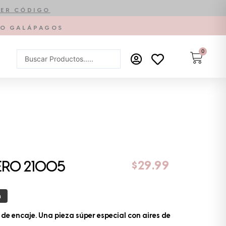
ER CÓDIGO
PTO GALÁPAGOS
0
Carrit
Search
...
$
29.99
ERO 21005
a
 de encaje. Una pieza súper especial con aires de