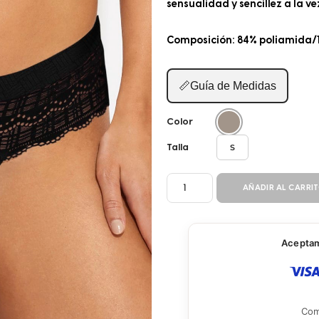
sensualidad y sencillez a la ve
Composición: 84% poliamida/
📏
Guía de Medidas
Color
S
Talla
PANTY
AÑADIR AL CARRI
CACHETERO
21005
cantidad
Aceptamo
Com