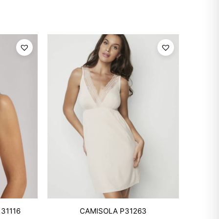
Mixtwo - Lencería y Ropa
31116
CAMISOLA P31263