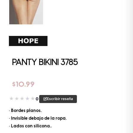
PANTY BIKINI 3785
$
10.99
★
★
★
★
★
0
Escribir reseña
• Bordes planos.
• Invisible debajo de la ropa.
• Lados con silicona..