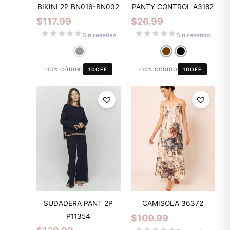
BIKINI 2P BN016-BN002
PANTY CONTROL A3182
$
117.99
$
26.99
Sin reseñas
Sin reseñas
-10% CÓDIGO
10OFF
-10% CÓDIGO
10OFF
SUDADERA PANT 2P
CAMISOLA 36372
P11354
$
109.99