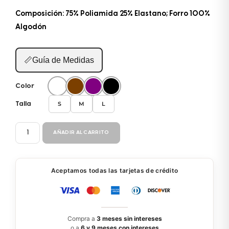
Composición: 75% Poliamida 25% Elastano; Forro 100%
Algodón
📏
Guía de Medidas
Color
S
M
L
Talla
PANTY
AÑADIR AL CARRITO
BIKINI
3785
cantidad
Aceptamos todas las tarjetas de crédito
Compra a
3 meses sin intereses
o a
6 y 9 meses con intereses