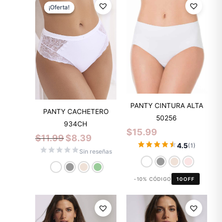
precio
precio
¡Oferta!
¡Oferta!
original
actual
era:
es:
$11.99.
$8.39.
PANTY CINTURA ALTA
PANTY CACHETERO
50256
934CH
$
15.99
$
11.99
$
8.39
4.5
(1)
Sin reseñas
-10% CÓDIGO
10OFF