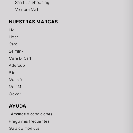
San Luis Shopping
Ventura Mall
NUESTRAS MARCAS
Liz
Hope
Mixtwo - Lencería y Ropa Interior
Carol
En línea
Selmark
Mara Di Carli
Adereup
¡Hola! 👋
Plie
Gracias por visitarnos. Te asesoramos
Mapalé
personalmente con tu compra: tallas, envíos y
pagos.
Mari M
Clever
Recuerda: 10% de descuento en tu primera compra
🎁
AYUDA
Contáctanos por el canal que prefieras 💕
Términos y condiciones
Preguntas frecuentes
WhatsApp
Guía de medidas