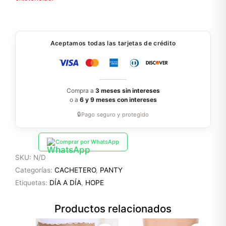
Aceptamos todas las tarjetas de crédito
Compra a
3 meses sin intereses
o a
6 y 9 meses con intereses
🔒
Pago seguro y protegido
Comprar por WhatsApp
SKU:
N/D
Categorías:
CACHETERO
,
PANTY
Etiquetas:
DÍA A DÍA
,
HOPE
Productos relacionados
El
El