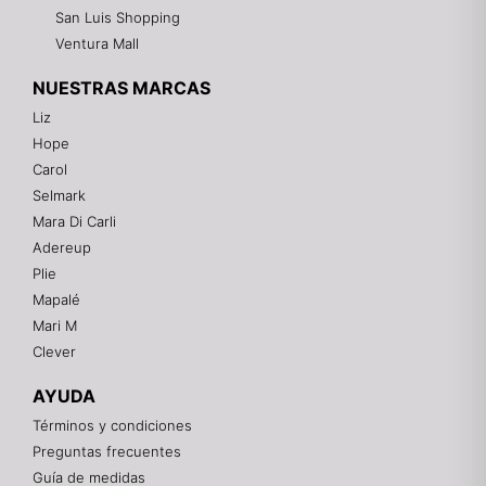
San Luis Shopping
Ventura Mall
NUESTRAS MARCAS
Liz
Hope
Mixtwo - Lencería y Ropa Interior
Carol
En línea
Selmark
Mara Di Carli
Adereup
¡Hola! 👋
Plie
Gracias por visitarnos. Te asesoramos
Mapalé
personalmente con tu compra: tallas, envíos y
pagos.
Mari M
Clever
Recuerda: 10% de descuento en tu primera compra
🎁
AYUDA
Contáctanos por el canal que prefieras 💕
Términos y condiciones
Preguntas frecuentes
WhatsApp
Guía de medidas