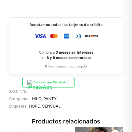
Aceptamos todas las tarjetas de crédito
Compra a
3 meses sin intereses
o a
6 y 9 meses con intereses
🔒
Pago seguro y protegido
Comprar por WhatsApp
SKU:
N/D
Categorías:
HILO
,
PANTY
Etiquetas:
HOPE
,
SENSUAL
Productos relacionados
El
El