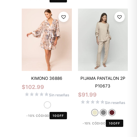
KIMONO 36886
PIJAMA PANTALON 2P
P10673
$
102.99
$
91.99
Sin reseñas
Sin reseñas
-10% CÓDIGO
10OFF
-10% CÓDIGO
10OFF