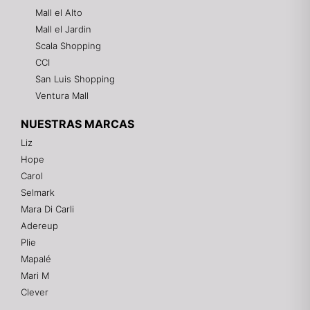
Mall el Alto
Mall el Jardin
Scala Shopping
CCI
San Luis Shopping
Ventura Mall
NUESTRAS MARCAS
Liz
Hope
Mixtwo - Lencería y Ropa Interior
Carol
En línea
Selmark
Mara Di Carli
Adereup
¡Hola! 👋
Plie
Gracias por visitarnos. Te asesoramos
Mapalé
personalmente con tu compra: tallas, envíos y
pagos.
Mari M
Clever
Recuerda: 10% de descuento en tu primera compra
🎁