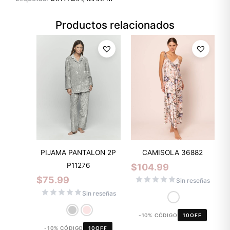
Productos relacionados
PIJAMA PANTALON 2P
CAMISOLA 36882
P11276
$
104.99
$
75.99
Sin reseñas
Sin reseñas
-10% CÓDIGO
10OFF
-10% CÓDIGO
10OFF