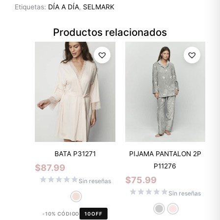
Etiquetas:
DÍA A DÍA
,
SELMARK
Productos relacionados
BATA P31271
PIJAMA PANTALON 2P
P11276
$
87.99
$
75.99
Sin reseñas
Sin reseñas
-10% CÓDIGO
10OFF