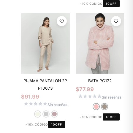
-10% CÓDIGO
10OFF
PIJAMA PANTALON 2P
BATA PC172
P10673
$
77.99
$
91.99
Sin reseñas
Sin reseñas
-10% CÓDIGO
10OFF
-10% CÓDIGO
10OFF