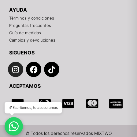
🎁
AYUDA
Contáctanos por el canal que prefieras 💕
Términos y condiciones
Preguntas frecuentes
WhatsApp
Guía de medidas
Cambios y devoluciones
Instagram
SIGUENOS
I
F
T
Teléfono
n
a
i
s
c
k
Email
ACEPTAMOS
t
e
t
a
b
o
g
o
k
💕Escríbenos, te asesoramos
r
o
a
k
m
© Todos los derechos reservados MIXTWO