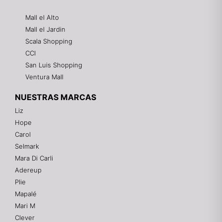
Mall el Alto
Mall el Jardin
Scala Shopping
CCI
San Luis Shopping
Ventura Mall
NUESTRAS MARCAS
Liz
Hope
Mixtwo - Lencería y Ropa Interior
Carol
En línea
Selmark
Mara Di Carli
Adereup
¡Hola! 👋
Plie
Gracias por visitarnos. Te asesoramos
Mapalé
personalmente con tu compra: tallas, envíos y
pagos.
Mari M
Clever
Recuerda: 10% de descuento en tu primera compra