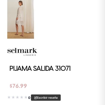
PIJAMA SALIDA 31071
$
76.99
★
★
★
★
★
0
Escribir reseña