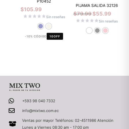
P10452
PIJAMA SALIDA 32126
$
105.99
$
79.99
$
55.99
Sin reseñas
Sin reseñas
-10% CÓDIGO
10OFF
+593 98 040 7332
info@mixtwo.com.ec
Ventas por mayor Teléfonos: 02-4511986 Atención
Lunes a Viernes 08:30 am - 17:00 pm