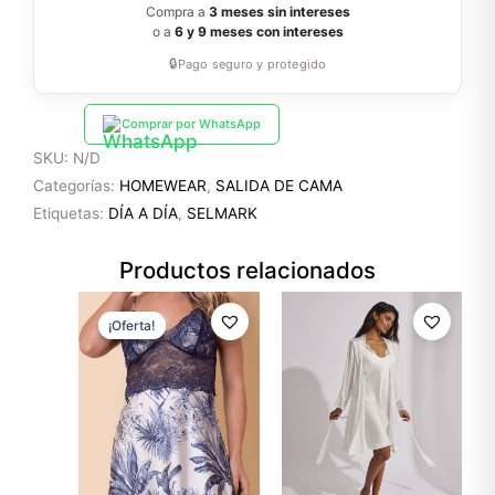
Compra a
3 meses sin intereses
o a
6 y 9 meses con intereses
🔒
Pago seguro y protegido
Comprar por WhatsApp
SKU:
N/D
Categorías:
HOMEWEAR
,
SALIDA DE CAMA
Etiquetas:
DÍA A DÍA
,
SELMARK
Productos relacionados
El
El
precio
precio
¡Oferta!
¡Oferta!
original
actual
era:
es:
$76.99.
$53.89.