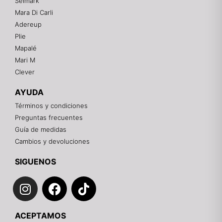
Selmark
Mara Di Carli
Adereup
¡Hola! 👋
Plie
Gracias por visitarnos. Te asesoramos
Mapalé
personalmente con tu compra: tallas, envíos y
pagos.
Mari M
Clever
Recuerda: 10% de descuento en tu primera compra
🎁
AYUDA
Contáctanos por el canal que prefieras 💕
Términos y condiciones
Preguntas frecuentes
WhatsApp
Guía de medidas
Cambios y devoluciones
Instagram
SIGUENOS
I
F
T
Teléfono
n
a
i
s
c
k
Email
ACEPTAMOS
t
e
t