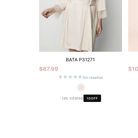
BATA P31271
$
87.99
$
1
Sin reseñas
-10% CÓDIGO
10OFF