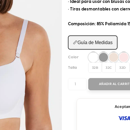
• Ideal para usar con blusas co
• Tiras desmontables con cierre
Composición: 85% Poliamida 1
📏
Guía de Medidas
Color
32B
32C
32D
Talla
BRASIER
AÑADIR AL CARRI
PUSH
UP
51805
Aceptamo
cantidad