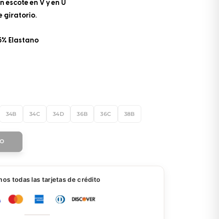
n escote en V y en U
 giratorio.
5% Elastano
34B
34C
34D
36B
36C
38B
TO
s todas las tarjetas de crédito