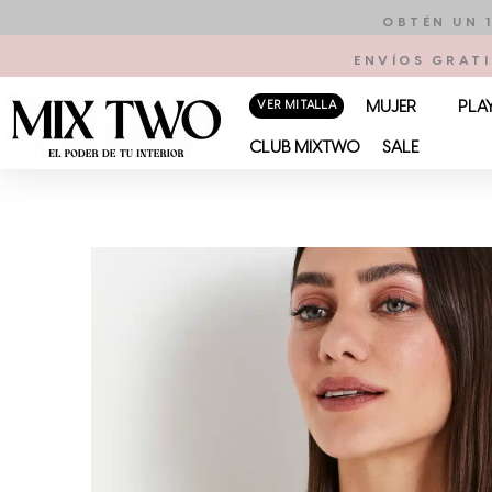
Ir
OBTÉN UN 
al
ENVÍOS GRATI
contenido
VER MI TALLA
MUJER
PLA
CLUB MIXTWO
SALE