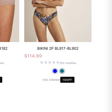
Mixtwo - Lencería y Ropa
3182
BIKINI 2P BL917-BL902
Interior
$
114.99
En línea
ñas
Sin reseñas
¡Hola! 👋
-10% CÓDIGO
10OFF
Gracias por visitarnos. Te asesoramos
personalmente con tu compra: tallas,
envíos y pagos.
Recuerda: 10% de descuento en tu
primera compra 🎁
Contáctanos por el canal que prefieras 💕