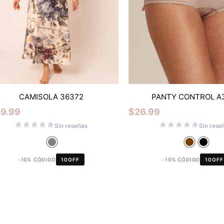
CAMISOLA 36372
PANTY CONTROL A
09.99
$
26.99
Sin reseñas
Sin rese
-10% CÓDIGO
10OFF
-10% CÓDIGO
10OFF