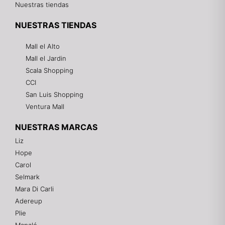
Nuestras tiendas
NUESTRAS TIENDAS
Mall el Alto
Mall el Jardin
Scala Shopping
CCI
San Luis Shopping
Ventura Mall
NUESTRAS MARCAS
Liz
Hope
Mixtwo - Lencería y Ropa Interior
Carol
En línea
Selmark
Mara Di Carli
Adereup
¡Hola! 👋
Plie
Gracias por visitarnos. Te asesoramos