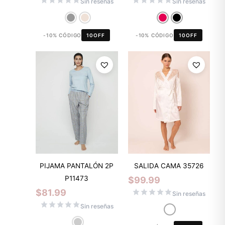
Sin reseñas
Sin reseñas
-10% CÓDIGO
10OFF
-10% CÓDIGO
10OFF
PIJAMA PANTALÓN 2P
SALIDA CAMA 35726
P11473
$
99.99
$
81.99
Sin reseñas
Sin reseñas