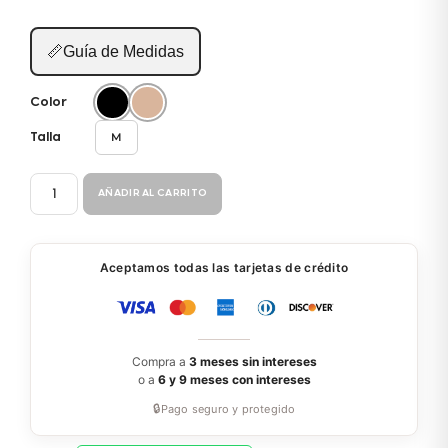
📏
Guía de Medidas
Color
M
Talla
RELLENOS
AÑADIR AL CARRITO
ADHESIVOS
956
cantidad
Aceptamos todas las tarjetas de crédito
Compra a
3 meses sin intereses
o a
6 y 9 meses con intereses
🔒
Pago seguro y protegido