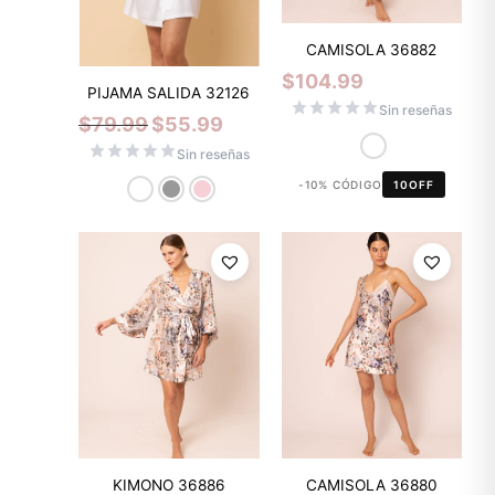
CAMISOLA 36882
$
104.99
PIJAMA SALIDA 32126
Sin reseñas
$
79.99
$
55.99
Sin reseñas
-10% CÓDIGO
10OFF
KIMONO 36886
CAMISOLA 36880