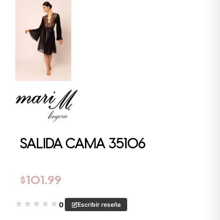
SALIDA CAMA 35106
$
101.99
★
★
★
★
★
0
Escribir reseña