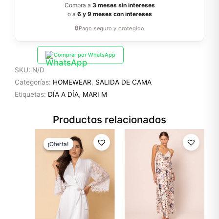
Compra a
3 meses sin intereses
o a
6 y 9 meses con intereses
🔒
Pago seguro y protegido
Comprar por WhatsApp
SKU:
N/D
Categorías:
HOMEWEAR
,
SALIDA DE CAMA
Etiquetas:
DÍA A DÍA
,
MARI M
Productos relacionados
El
El
precio
precio
¡Oferta!
¡Oferta!
original
actual
era:
es:
$79.99.
$55.99.