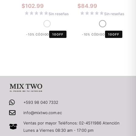
$
102.99
$
84.99
Sin reseñas
Sin reseñas
-10% CÓDIGO
10OFF
-10% CÓDIGO
10OFF
+593 98 040 7332
info@mixtwo.com.ec
Ventas por mayor Teléfonos: 02-4511986 Atención
Lunes a Viernes 08:30 am - 17:00 pm