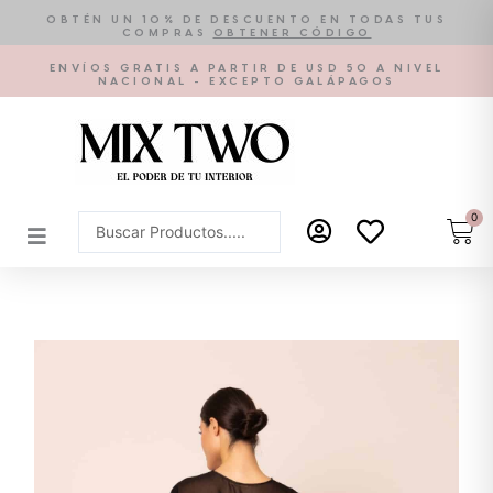
Ir
OBTÉN UN 10% DE DESCUENTO EN TODAS TUS
COMPRAS
OBTENER CÓDIGO
al
contenido
ENVÍOS GRATIS A PARTIR DE USD 50 A NIVEL
NACIONAL - EXCEPTO GALÁPAGOS
0
Car
Search
...