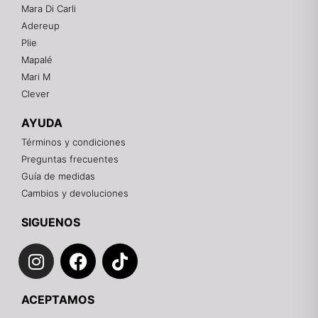
Mara Di Carli
Adereup
¡Hola! 👋
Plie
Gracias por visitarnos. Te asesoramos
Mapalé
personalmente con tu compra: tallas, envíos y
pagos.
Mari M
Clever
Recuerda: 10% de descuento en tu primera compra
🎁
AYUDA
Contáctanos por el canal que prefieras 💕
Términos y condiciones
Preguntas frecuentes
WhatsApp
Guía de medidas
Cambios y devoluciones
Instagram
SIGUENOS
I
F
T
Teléfono
n
a
i
s
c
k
Email
ACEPTAMOS
t
e
t