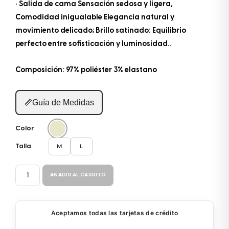
• Salida de cama Sensación sedosa y ligera,
Comodidad inigualable Elegancia natural y
movimiento delicado; Brillo satinado: Equilibrio
perfecto entre sofisticación y luminosidad..
Composición: 97% poliéster 3% elastano
📏
Guía de Medidas
Color
M
L
Talla
SALIDA
AÑADIR AL CARRITO
CAMA
36216
cantidad
Aceptamos todas las tarjetas de crédito