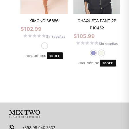
KIMONO 36886
CHAQUETA PANT 2P
P10452
$
102.99
$
105.99
Sin reseñas
Sin reseñas
-10% CÓDIGO
10OFF
-10% CÓDIGO
10OFF
+593 98 040 7332