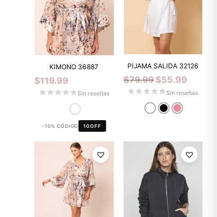
PIJAMA SALIDA 32126
KIMONO 36887
$
79.99
$
55.99
$
119.99
Sin reseñas
Sin reseñas
-10% CÓDIGO
10OFF