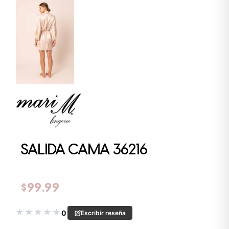
SALIDA CAMA 36216
$
99.99
★
★
★
★
★
0
Escribir reseña