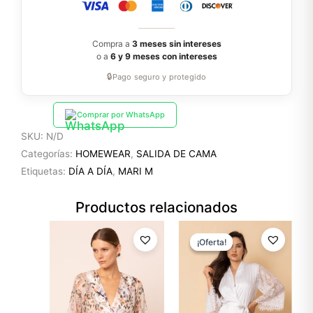
Compra a
3 meses sin intereses
o a
6 y 9 meses con intereses
🔒
Pago seguro y protegido
Comprar por WhatsApp
SKU:
N/D
Categorías:
HOMEWEAR
,
SALIDA DE CAMA
Etiquetas:
DÍA A DÍA
,
MARI M
Productos relacionados
El
El
precio
precio
¡Oferta!
¡Oferta!
original
actual
era:
es:
$79.99.
$55.99.