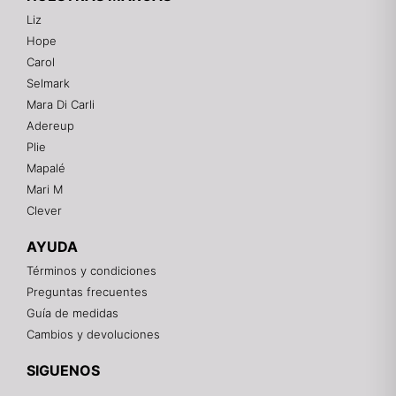
Liz
Hope
Mixtwo - Lencería y Ropa Interior
Carol
En línea
Selmark
Mara Di Carli
Adereup
¡Hola! 👋
Plie
Gracias por visitarnos. Te asesoramos
Mapalé
personalmente con tu compra: tallas, envíos y
pagos.
Mari M
Clever
Recuerda: 10% de descuento en tu primera compra
🎁
AYUDA
Contáctanos por el canal que prefieras 💕
Términos y condiciones
Preguntas frecuentes
WhatsApp
Guía de medidas
Cambios y devoluciones
Instagram
SIGUENOS