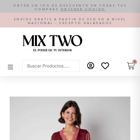
Ir
OBTÉN UN 10% DE DESCUENTO EN TODAS TUS
COMPRAS
OBTENER CÓDIGO
al
contenido
ENVÍOS GRATIS A PARTIR DE USD 50 A NIVEL
NACIONAL - EXCEPTO GALÁPAGOS
0
Car
Search
...