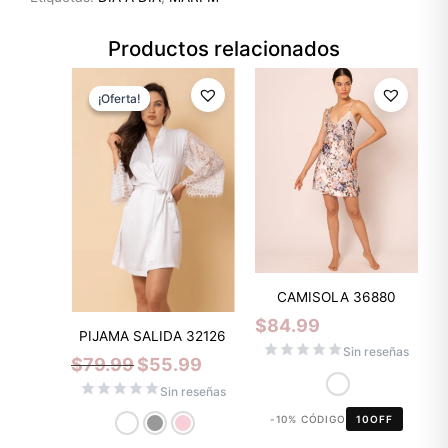
Productos relacionados
El
El
precio
precio
¡Oferta!
¡Oferta!
original
actual
era:
es:
$79.99.
$55.99.
CAMISOLA 36880
$
84.99
PIJAMA SALIDA 32126
Sin reseñas
$
79.99
$
55.99
Sin reseñas
-10% CÓDIGO
10OFF