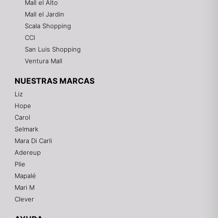
Mall el Alto
Mall el Jardin
Scala Shopping
CCI
San Luis Shopping
Ventura Mall
NUESTRAS MARCAS
Liz
Hope
Mixtwo - Lencería y Ropa Interior
Carol
En línea
Selmark
Mara Di Carli
Adereup
¡Hola! 👋
Plie
Gracias por visitarnos. Te asesoramos
Mapalé
personalmente con tu compra: tallas, envíos y
pagos.
Mari M
Clever
Recuerda: 10% de descuento en tu primera compra
🎁