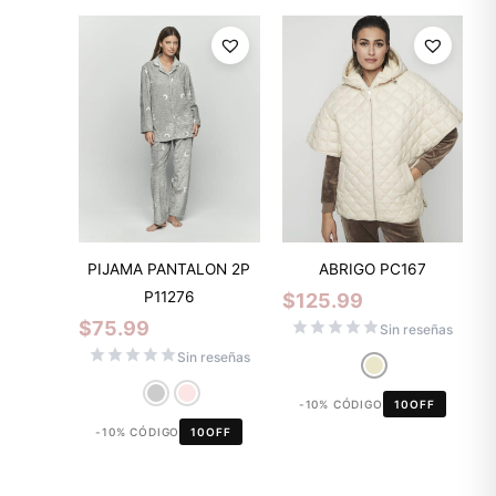
PIJAMA PANTALON 2P
ABRIGO PC167
P11276
$
125.99
$
75.99
Sin reseñas
Sin reseñas
-10% CÓDIGO
10OFF
-10% CÓDIGO
10OFF