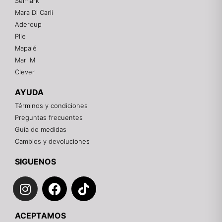
Selmark
Mara Di Carli
Adereup
¡Hola! 👋
Plie
Gracias por visitarnos. Te asesoramos
Mapalé
personalmente con tu compra: tallas, envíos y
pagos.
Mari M
Clever
Recuerda: 10% de descuento en tu primera compra
🎁
AYUDA
Contáctanos por el canal que prefieras 💕
Términos y condiciones
Preguntas frecuentes
WhatsApp
Guía de medidas
Cambios y devoluciones
Instagram
SIGUENOS
I
F
T
Teléfono
n
a
i
s
c
k
Email
ACEPTAMOS
t
e
t