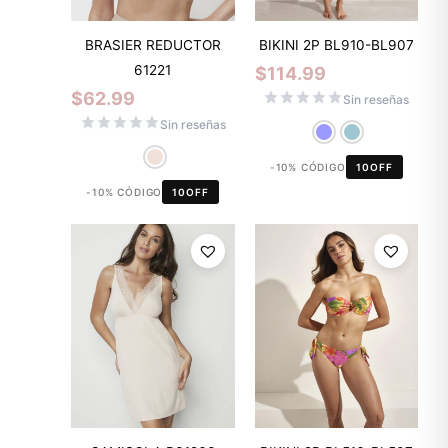
BRASIER REDUCTOR
BIKINI 2P BL910-BL907
61221
$
114.99
$
62.99
Sin reseñas
Sin reseñas
-10% CÓDIGO
10OFF
-10% CÓDIGO
10OFF