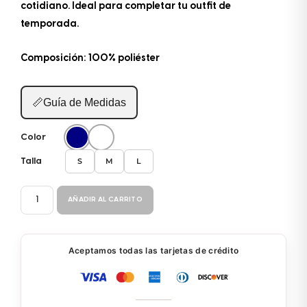
cotidiano. Ideal para completar tu outfit de
temporada.
Composición: 100% poliéster
📏
Guía de Medidas
Color
S
M
L
Talla
SALIDA
AÑADIR AL CARRITO
PLAYA
BP090
cantidad
Aceptamos todas las tarjetas de crédito