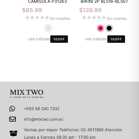
CAMISOLA P31263
BIKINI 2P BL516-BL507
$
65.99
$
128.99
Sin reseñas
Sin reseñas
-10% CÓDIGO
10OFF
-10% CÓDIGO
10OFF
+593 98 040 7332
info@mixtwo.com.ec
Ventas por mayor Teléfonos: 02-4511986 Atención
Lunes a Viernes 08:30 am - 17:00 pm