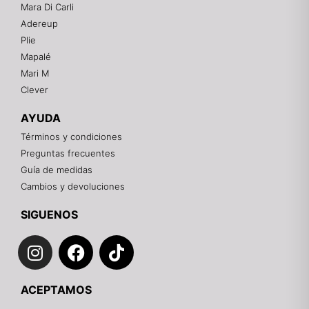
Mara Di Carli
Adereup
¡Hola! 👋
Plie
Gracias por visitarnos. Te asesoramos
Mapalé
personalmente con tu compra: tallas, envíos y
pagos.
Mari M
Clever
Recuerda: 10% de descuento en tu primera compra
🎁
AYUDA
Contáctanos por el canal que prefieras 💕
Términos y condiciones
Preguntas frecuentes
WhatsApp
Guía de medidas
Cambios y devoluciones
Instagram
SIGUENOS
I
F
T
Teléfono
n
a
i
s
c
k
Email
ACEPTAMOS
t
e
t