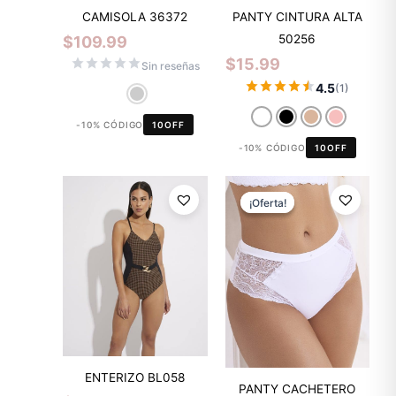
CAMISOLA 36372
PANTY CINTURA ALTA
50256
$
109.99
$
15.99
Sin reseñas
4.5
(1)
-10% CÓDIGO
10OFF
-10% CÓDIGO
10OFF
El
El
precio
precio
¡Oferta!
¡Oferta!
original
actual
era:
es:
$11.99.
$8.39.
ENTERIZO BL058
PANTY CACHETERO