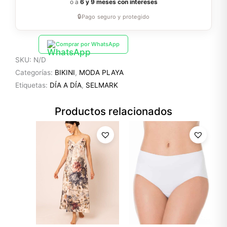
o a
6 y 9 meses con intereses
🔒
Pago seguro y protegido
Comprar por WhatsApp
SKU:
N/D
Categorías:
BIKINI
,
MODA PLAYA
Etiquetas:
DÍA A DÍA
,
SELMARK
Productos relacionados