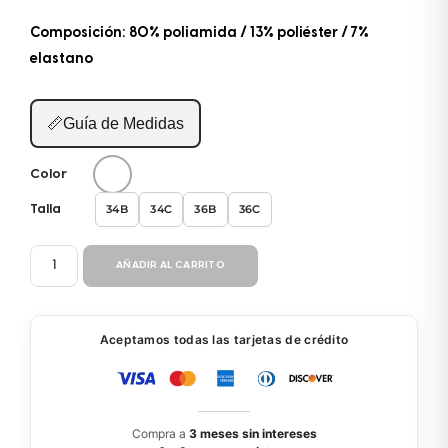
Composición: 80% poliamida / 13% poliéster / 7%
elastano
📏
Guía de Medidas
Color
34B
34C
36B
36C
Talla
BIKINI
AÑADIR AL CARRITO
2P
BL616-
BL607
Aceptamos todas las tarjetas de crédito
cantidad
Compra a
3 meses sin intereses