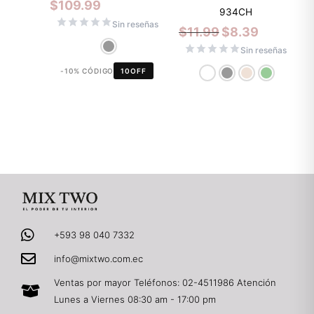
$
109.99
934CH
Sin reseñas
$
11.99
$
8.39
Sin reseñas
-10% CÓDIGO
10OFF
+593 98 040 7332
info@mixtwo.com.ec
Ventas por mayor Teléfonos: 02-4511986 Atención
Lunes a Viernes 08:30 am - 17:00 pm