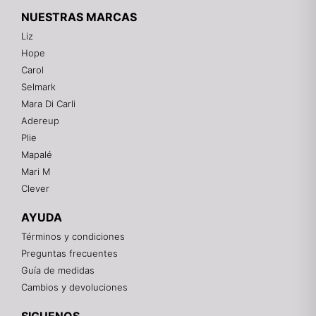
NUESTRAS MARCAS
Liz
Hope
Mixtwo - Lencería y Ropa Interior
Carol
En línea
Selmark
Mara Di Carli
Adereup
¡Hola! 👋
Plie
Gracias por visitarnos. Te asesoramos
Mapalé
personalmente con tu compra: tallas, envíos y
pagos.
Mari M
Clever
Recuerda: 10% de descuento en tu primera compra
🎁
AYUDA
Contáctanos por el canal que prefieras 💕
Términos y condiciones
Preguntas frecuentes
WhatsApp
Guía de medidas
Cambios y devoluciones
Instagram