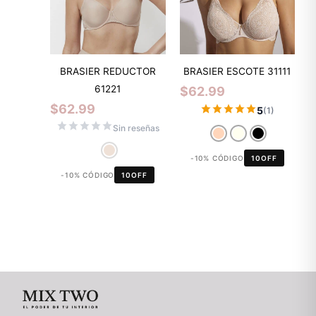
BRASIER REDUCTOR
BRASIER ESCOTE 31111
61221
$
62.99
$
62.99
5
(1)
Sin reseñas
-10% CÓDIGO
10OFF
-10% CÓDIGO
10OFF