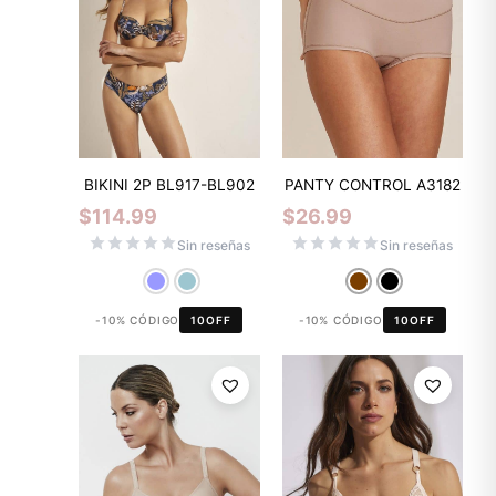
BIKINI 2P BL917-BL902
PANTY CONTROL A3182
$
114.99
$
26.99
Sin reseñas
Sin reseñas
-10% CÓDIGO
10OFF
-10% CÓDIGO
10OFF