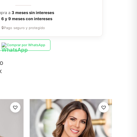
pra a
3 meses sin intereses
a
6 y 9 meses con intereses
🔒
Pago seguro y protegido
Comprar por WhatsApp
RO
K