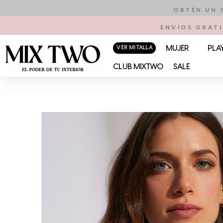
Ir
OBTÉN UN 
al
ENVÍOS GRATI
contenido
VER MI TALLA
MUJER
PLA
CLUB MIXTWO
SALE