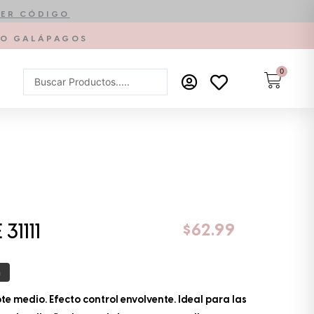
ER CÓDIGO
PTO GALÁPAGOS
0
Carrit
Search
...
$
62.99
31111
a
te medio. Efecto control envolvente. Ideal para las