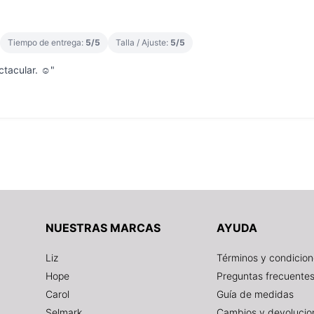
Tiempo de entrega:
5/5
Talla / Ajuste:
5/5
tacular. ☺️"
NUESTRAS MARCAS
AYUDA
Liz
Términos y condicio
Hope
Preguntas frecuente
Carol
Guía de medidas
Selmark
Cambios y devolucio