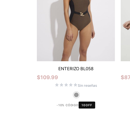
ENTERIZO BL058
$
109.99
$
87
Sin reseñas
-10% CÓDIGO
10OFF