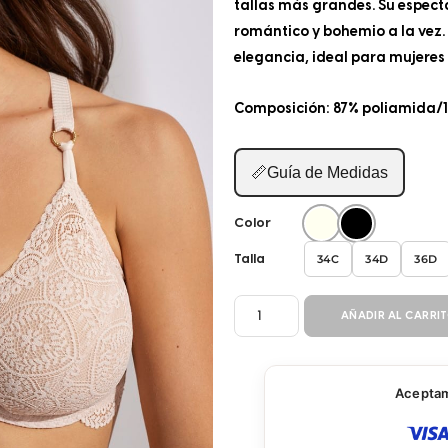
tallas más grandes. Su especta
romántico y bohemio a la vez.
elegancia, ideal para mujeres 
Composición: 87% poliamida/
📏
Guía de Medidas
Color
34C
34D
36D
Talla
BRASIER
AÑADIR AL CARRI
ESCOTE
31111
cantidad
Aceptamo