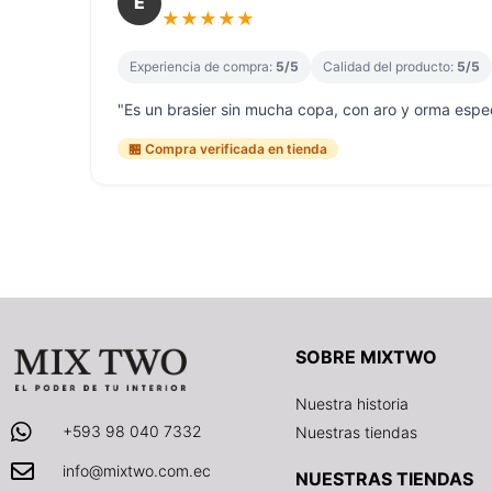
E
★
★
★
★
★
Experiencia de compra:
5/5
Calidad del producto:
5/5
"Es un brasier sin mucha copa, con aro y orma espec
🏪 Compra verificada en tienda
SOBRE MIXTWO
Nuestra historia
+593 98 040 7332
Nuestras tiendas
info@mixtwo.com.ec
NUESTRAS TIENDAS