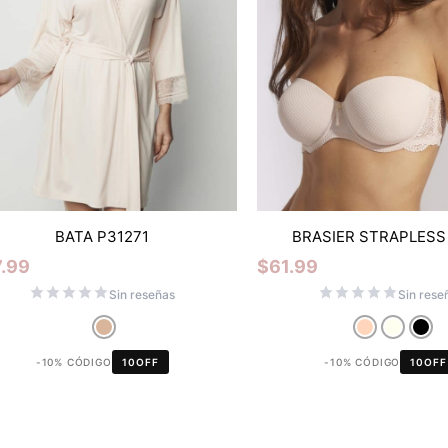
BATA P31271
BRASIER STRAPLESS 
.99
$
61.99
Sin reseñas
Sin rese
-10% CÓDIGO
10OFF
-10% CÓDIGO
10OFF