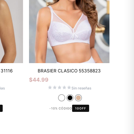
31116
BRASIER CLASICO 55358823
$
44.99
ñas
Sin reseñas
-10% CÓDIGO
10OFF