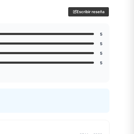
Escribir reseña
5
5
5
5
Mixtwo - Lencería y Ropa